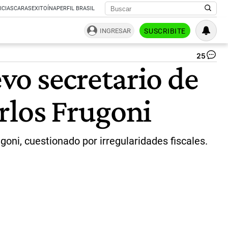
ICIAS
CARAS
EXITOÍNA
PERFIL BRASIL
INGRESAR
SUSCRIBITE
25
Fe
vo secretario de
He
|
CE
rlos Frugoni
goni, cuestionado por irregularidades fiscales.