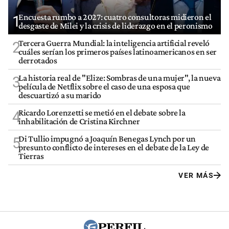
Encuesta rumbo a 2027: cuatro consultoras midieron el
1
desgaste de Milei y la crisis de liderazgo en el peronismo
Tercera Guerra Mundial: la inteligencia artificial reveló
2
cuáles serían los primeros países latinoamericanos en ser
derrotados
La historia real de "Elize: Sombras de una mujer", la nueva
3
película de Netflix sobre el caso de una esposa que
descuartizó a su marido
Ricardo Lorenzetti se metió en el debate sobre la
4
inhabilitación de Cristina Kirchner
Di Tullio impugnó a Joaquín Benegas Lynch por un
5
presunto conflicto de intereses en el debate de la Ley de
Tierras
VER MÁS