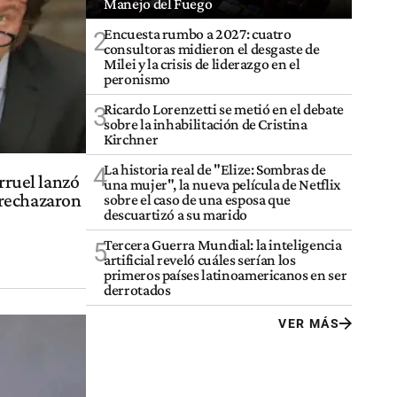
Manejo del Fuego
Encuesta rumbo a 2027: cuatro
2
consultoras midieron el desgaste de
Milei y la crisis de liderazgo en el
peronismo
Ricardo Lorenzetti se metió en el debate
3
sobre la inhabilitación de Cristina
Kirchner
La historia real de "Elize: Sombras de
4
rruel lanzó
una mujer", la nueva película de Netflix
 rechazaron
sobre el caso de una esposa que
descuartizó a su marido
Tercera Guerra Mundial: la inteligencia
5
artificial reveló cuáles serían los
primeros países latinoamericanos en ser
derrotados
VER MÁS