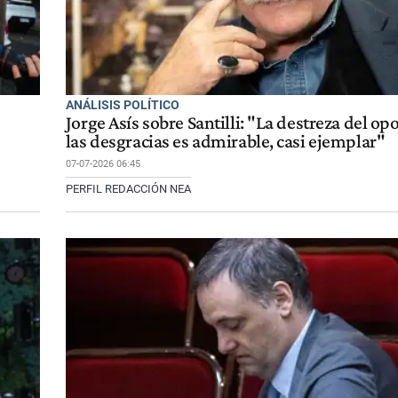
ANÁLISIS POLÍTICO
Jorge Asís sobre Santilli: "La destreza del op
las desgracias es admirable, casi ejemplar"
07-07-2026 06:45
PERFIL REDACCIÓN NEA