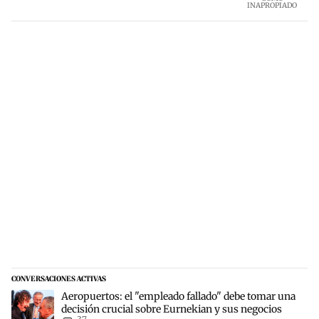
adelantado, lo cual me alegró muchísimo porque
INAPROPIADO
nunca pensé que sería posible recuperarlos. Los
recomiendo a cualquiera que busque este tipo de
servicios porque son reales, confiables y tienen
experiencia comprobada. Además, cuentan con el
algoritmo y el análisis de datos exhaustivo necesarios
para recuperar cualquier fondo perdido. Contáctalos
por correo electrónico a
GENUINEHACKERS000@GMAIL.COM o por
WhatsApp al +1(260) 218-3592
CONVERSACIONES ACTIVAS
Este listado muestra los artículos con más comentarios en los últim
Un artículo de tendencia con el título "Aeropuertos: el "empleado 
Aeropuertos: el "empleado fallado" debe tomar una
decisión crucial sobre Eurnekian y sus negocios