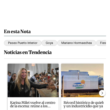
En esta Nota
Paseo Puerto Interior
Goya
Mariano Hormaechea
Fiesta
Noticias en Tendencia
Este listado muestra los artículos con más comentarios en los últim
Un artículo de tendencia con el título "Karina Milei vuelve al ce
Un artículo de tendencia con 
Karina Milei vuelve al centro
Récord histórico de quiebras
de la escena: reúne a los...
y un industricidio que ya ...