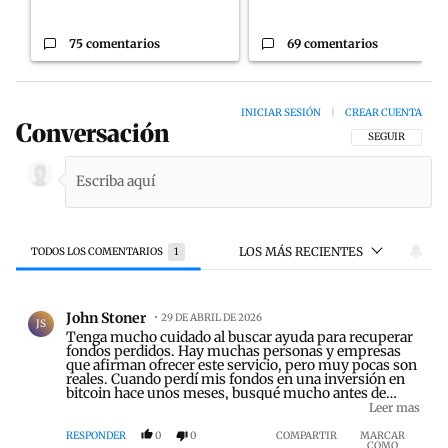
75 comentarios
69 comentarios
INICIAR SESIÓN
|
CREAR CUENTA
Conversación
SIGA ESTA CON
SEGUIR
LOS MÁS RECIENTES
TODOS LOS COMENTARIOS
1
Todos los comentarios
Comentario de John Stoner.
John Stoner
29 DE ABRIL DE 2026
JS
Tenga mucho cuidado al buscar ayuda para recuperar
fondos perdidos. Hay muchas personas y empresas
que afirman ofrecer este servicio, pero muy pocas son
reales. Cuando perdí mis fondos en una inversión en
bitcoin hace unos meses, busqué mucho antes de
encontrar a GENUINE HACKERS, quienes me
Leer mas
ayudaron a recuperar $75,000 en bitcoin. Me ayudaron
a recuperar mis fondos sin pedir ningún pago por
RESPONDER
0
0
COMPARTIR
MARCAR
COMO