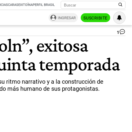
ICIAS
CARAS
EXITOÍNA
PERFIL BRASIL
INGRESAR
SUSCRIBITE
1
Net
oln”, exitosa
ca
“El
ab
 quinta temporada
de
Lin
exi
ser
ori
u ritmo narrativo y a la construcción de
qu
tado más humano de sus protagonistas.
cer
co
un
qu
te
|
Net