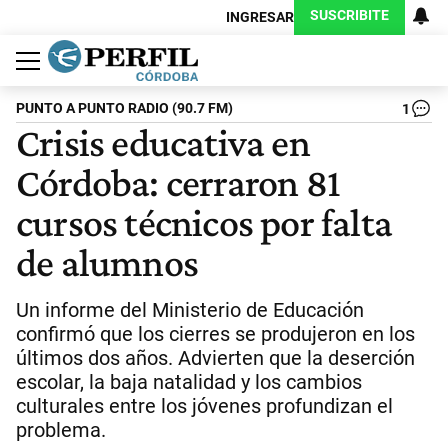
SUSCRIBITE
INGRESAR
Política
Economía
Judiciales
Sociedad
Cultura
Espectáculos
Deportes
Protagonistas
PUNTO A PUNTO RADIO (90.7 FM)
1
Crisis educativa en
Córdoba: cerraron 81
cursos técnicos por falta
de alumnos
Un informe del Ministerio de Educación
confirmó que los cierres se produjeron en los
últimos dos años. Advierten que la deserción
escolar, la baja natalidad y los cambios
culturales entre los jóvenes profundizan el
problema.