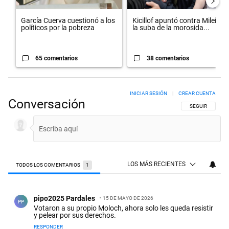
García Cuerva cuestionó a los
Kicillof apuntó contra Milei por
políticos por la pobreza
la suba de la morosida...
65 comentarios
38 comentarios
INICIAR SESIÓN
|
CREAR CUENTA
Conversación
SIGA ESTA CON
SEGUIR
LOS MÁS RECIENTES
TODOS LOS COMENTARIOS
1
Todos los comentarios
Comentario de pipo2025 Pardales.
pipo2025 Pardales
15 DE MAYO DE 2026
PP
Votaron a su propio Moloch, ahora solo les queda resistir
y pelear por sus derechos.
RESPONDER