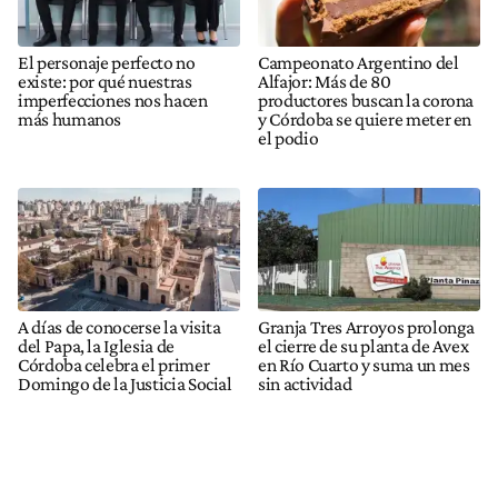
El personaje perfecto no
Campeonato Argentino del
existe: por qué nuestras
Alfajor: Más de 80
imperfecciones nos hacen
productores buscan la corona
más humanos
y Córdoba se quiere meter en
el podio
A días de conocerse la visita
Granja Tres Arroyos prolonga
del Papa, la Iglesia de
el cierre de su planta de Avex
Córdoba celebra el primer
en Río Cuarto y suma un mes
Domingo de la Justicia Social
sin actividad