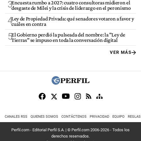
3
Encuesta rumbo a 2027: cuatro consultoras midieron el
desgaste de Milei y la crisis de liderazgo en el peronismo
4
Ley de Propiedad Privada: qué senadores votaron a favor y
cuáles en contra
5
El Gobierno perdió la pulseada del nombre: la "Ley de
Tierras" se impuso en toda la conversación digital
VER MÁS
CANALES RSS
QUIENES SOMOS
CONTÁCTENOS
PRIVACIDAD
EQUIPO
REGLAS
Perfil.com - Editorial Perfil S.A.
| © Perfil.com 2006-2026 - Todos los
derechos reservados.