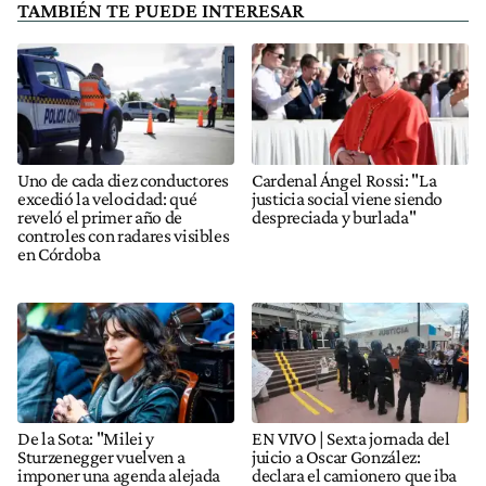
TAMBIÉN TE PUEDE INTERESAR
Uno de cada diez conductores
Cardenal Ángel Rossi: "La
excedió la velocidad: qué
justicia social viene siendo
reveló el primer año de
despreciada y burlada"
controles con radares visibles
en Córdoba
De la Sota: "Milei y
EN VIVO | Sexta jornada del
Sturzenegger vuelven a
juicio a Oscar González:
imponer una agenda alejada
declara el camionero que iba