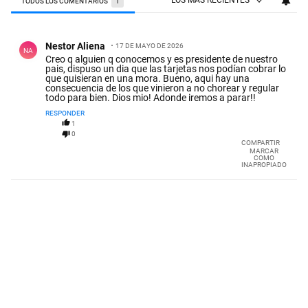
LOS MÁS RECIENTES
TODOS LOS COMENTARIOS
1
Todos los comentarios
Comentario de Nestor Aliena.
Nestor Aliena
17 DE MAYO DE 2026
NA
Creo q alguien q conocemos y es presidente de nuestro
pais, dispuso un dia que las tarjetas nos podían cobrar lo
que quisieran en una mora. Bueno, aqui hay una
consecuencia de los que vinieron a no chorear y regular
todo para bien. Dios mio! Adonde iremos a parar!!
RESPONDER
1
0
COMPARTIR
MARCAR
COMO
INAPROPIADO