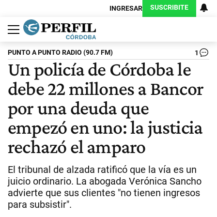
SUSCRIBITE
INGRESAR
Política
Economía
Judiciales
Sociedad
Cultura
Espectáculos
Deportes
Protagonistas
PUNTO A PUNTO RADIO (90.7 FM)
1
Un policía de Córdoba le
debe 22 millones a Bancor
por una deuda que
empezó en uno: la justicia
rechazó el amparo
El tribunal de alzada ratificó que la vía es un
juicio ordinario. La abogada Verónica Sancho
advierte que sus clientes "no tienen ingresos
para subsistir".