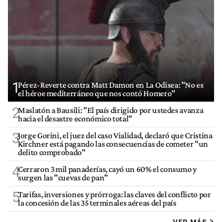
1
Pérez-Reverte contra Matt Damon en La Odisea: "No es
el héroe mediterráneo que nos contó Homero"
2
Maslatón a Bausili: "El país dirigido por ustedes avanza
hacia el desastre económico total"
3
Jorge Gorini, el juez del caso Vialidad, declaró que Cristina
Kirchner está pagando las consecuencias de cometer "un
delito comprobado"
4
Cerraron 3 mil panaderías, cayó un 60% el consumo y
surgen las "cuevas de pan"
5
Tarifas, inversiones y prórroga: las claves del conflicto por
la concesión de las 35 terminales aéreas del país