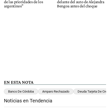
de las prioridades de los
delante del auto de Alejandra
argentinos"
Bengoa antes del choque
EN ESTA NOTA
Banco De Córdoba
Amparo Rechazado
Deuda Tarjeta De Crédi
Noticias en Tendencia
Este listado muestra los artículos con más comentarios en los últimos 