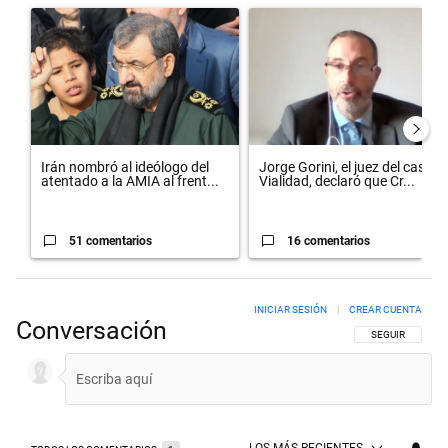
Un artículo de tendencia con el título "Irán nombró al ideólogo del
Un artículo de tendencia con el 
Irán nombró al ideólogo del
Jorge Gorini, el juez del caso
atentado a la AMIA al frent...
Vialidad, declaró que Cr...
51 comentarios
16 comentarios
INICIAR SESIÓN
|
CREAR CUENTA
Conversación
SIGA ESTA CON
SEGUIR