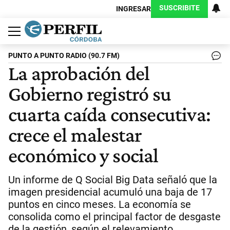
SUSCRIBITE
INGRESAR
Política
Economía
Judiciales
Sociedad
Cultura
Espectáculos
Deportes
Protagonistas
PUNTO A PUNTO RADIO (90.7 FM)
La aprobación del
Gobierno registró su
cuarta caída consecutiva:
crece el malestar
económico y social
Un informe de Q Social Big Data señaló que la
imagen presidencial acumuló una baja de 17
puntos en cinco meses. La economía se
consolida como el principal factor de desgaste
de la gestión, según el relevamiento.