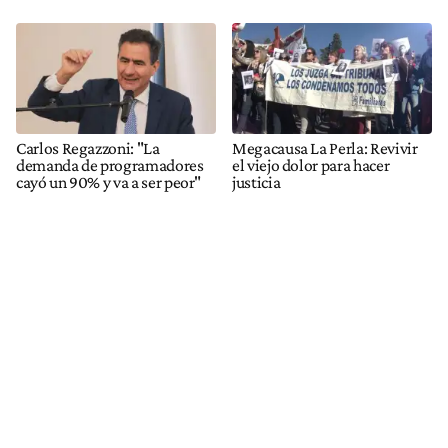
Carlos Regazzoni: "La
Megacausa La Perla: Revivir
demanda de programadores
el viejo dolor para hacer
cayó un 90% y va a ser peor"
justicia