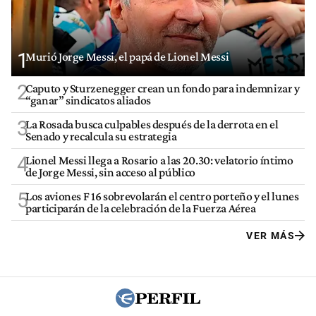
1
Murió Jorge Messi, el papá de Lionel Messi
2
Caputo y Sturzenegger crean un fondo para indemnizar y
“ganar” sindicatos aliados
3
La Rosada busca culpables después de la derrota en el
Senado y recalcula su estrategia
4
Lionel Messi llega a Rosario a las 20.30: velatorio íntimo
de Jorge Messi, sin acceso al público
5
Los aviones F 16 sobrevolarán el centro porteño y el lunes
participarán de la celebración de la Fuerza Aérea
VER MÁS