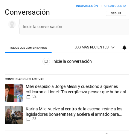
INICIAR SESIÓN
|
CREAR CUENTA
Conversación
SIGA ESTA CON
SEGUIR
LOS MÁS RECIENTES
TODOS LOS COMENTARIOS
Todos los comentarios
Inicie la conversación
CONVERSACIONES ACTIVAS
Este listado muestra los artículos con más comentarios en los últimos 
Un artículo de tendencia con el título "Milei despidió a Jorge Messi y
Milei despidió a Jorge Messi y cuestionó a quienes
criticaron a Lionel: “Da vergüenza pensar que hubo anti-
52
Messi”
Un artículo de tendencia con el título "Karina Milei vuelve al centro d
Karina Milei vuelve al centro de la escena: reúne a los
legisladores bonaerenses y acelera el armado para
23
2027