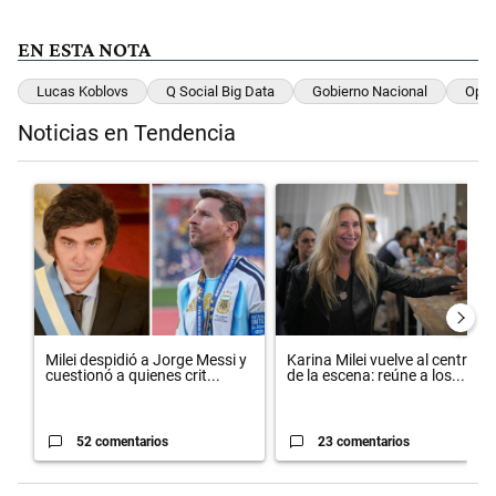
EN ESTA NOTA
Lucas Koblovs
Q Social Big Data
Gobierno Nacional
Opos
Noticias en Tendencia
Este listado muestra los artículos con más comentarios en los últimos 
Un artículo de tendencia con el título "Milei despidió a Jorge Messi
Un artículo de tendencia con el 
Milei despidió a Jorge Messi y
Karina Milei vuelve al centro
cuestionó a quienes crit...
de la escena: reúne a los...
52 comentarios
23 comentarios