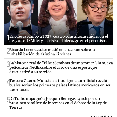
1
Encuesta rumbo a 2027: cuatro consultoras midieron el
desgaste de Milei y la crisis de liderazgo en el peronismo
2
Ricardo Lorenzetti se metió en el debate sobre la
inhabilitación de Cristina Kirchner
3
La historia real de "Elize: Sombras de una mujer", la nueva
película de Netflix sobre el caso de una esposa que
descuartizó a su marido
4
Tercera Guerra Mundial: la inteligencia artificial reveló
cuáles serían los primeros países latinoamericanos en ser
derrotados
5
Di Tullio impugnó a Joaquín Benegas Lynch por un
presunto conflicto de intereses en el debate de la Ley de
Tierras