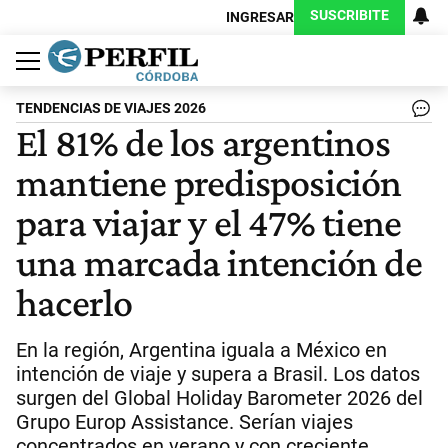
SUSCRIBITE
INGRESAR
Política
Economía
Judiciales
Sociedad
Cultura
Espectáculos
Deportes
Protagonistas
TENDENCIAS DE VIAJES 2026
El 81% de los argentinos
mantiene predisposición
para viajar y el 47% tiene
una marcada intención de
hacerlo
En la región, Argentina iguala a México en
intención de viaje y supera a Brasil. Los datos
surgen del Global Holiday Barometer 2026 del
Grupo Europ Assistance. Serían viajes
concentrados en verano y con creciente