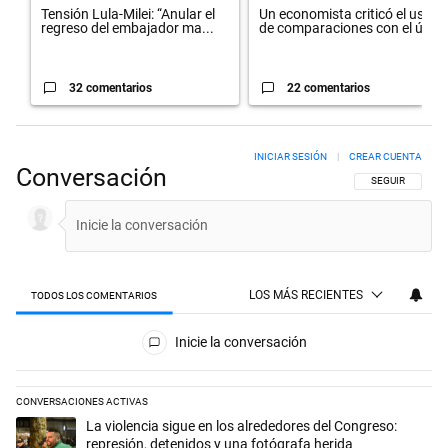
Tensión Lula-Milei: “Anular el
Un economista criticó el uso
regreso del embajador ma...
de comparaciones con el úl...
32 comentarios
22 comentarios
INICIAR SESIÓN
|
CREAR CUENTA
Conversación
SIGA ESTA CON
SEGUIR
LOS MÁS RECIENTES
TODOS LOS COMENTARIOS
Todos los comentarios
Inicie la conversación
CONVERSACIONES ACTIVAS
Este listado muestra los artículos con más comentarios en los últimos 
Un artículo de tendencia con el título "La violencia sigue en los alred
La violencia sigue en los alrededores del Congreso:
represión, detenidos y una fotógrafa herida