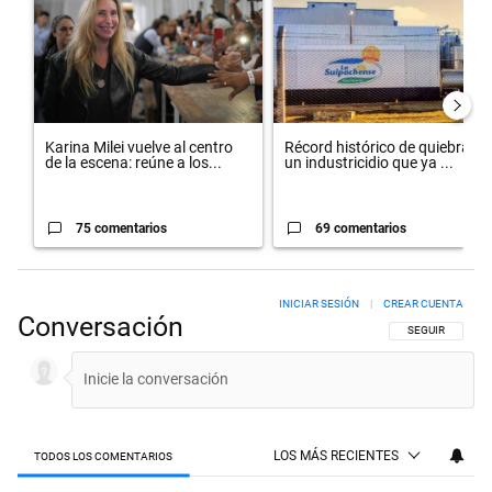
Karina Milei vuelve al centro
Récord histórico de quiebras y
de la escena: reúne a los...
un industricidio que ya ...
75 comentarios
69 comentarios
INICIAR SESIÓN
|
CREAR CUENTA
Conversación
SIGA ESTA CON
SEGUIR
LOS MÁS RECIENTES
TODOS LOS COMENTARIOS
Todos los comentarios