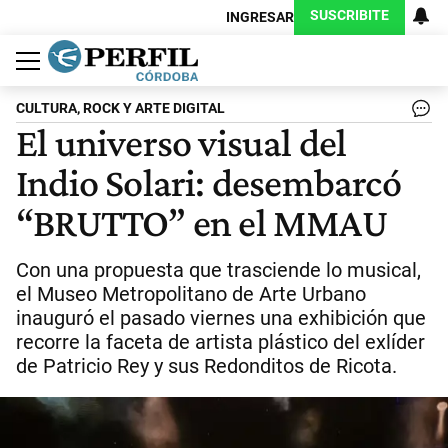
SUSCRIBITE
INGRESAR
Política
Economía
Judiciales
Sociedad
Cultura
Espectáculos
Deportes
Protagonistas
CULTURA, ROCK Y ARTE DIGITAL
El universo visual del
Indio Solari: desembarcó
“BRUTTO” en el MMAU
Con una propuesta que trasciende lo musical,
el Museo Metropolitano de Arte Urbano
inauguró el pasado viernes una exhibición que
recorre la faceta de artista plástico del exlíder
de Patricio Rey y sus Redonditos de Ricota.