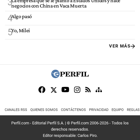
3
La empresa que se le plantó a Estados Unidos y hace
negocios con China en Vaca Muerta
4
Algo pasó
5
Yo, Milei
VER MÁS
CANALES RSS
QUIENES SOMOS
CONTÁCTENOS
PRIVACIDAD
EQUIPO
REGLAS
Perfil.com - Editorial Perfil S.A.
| © Perfil.com 2006-2026 - Todos los
derechos reservados.
Editor responsable: Carlos Piro.