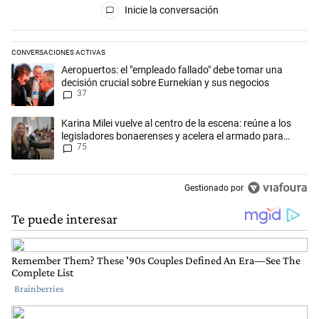
Inicie la conversación
CONVERSACIONES ACTIVAS
Este listado muestra los artículos con más comentarios en los últimos 
Un artículo de tendencia con el título "Aeropuertos: el "empleado fall
Aeropuertos: el "empleado fallado" debe tomar una
decisión crucial sobre Eurnekian y sus negocios
37
Un artículo de tendencia con el título "Karina Milei vuelve al centro d
Karina Milei vuelve al centro de la escena: reúne a los
legisladores bonaerenses y acelera el armado para
75
2027
Gestionado por