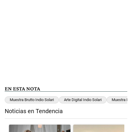
EN ESTA NOTA
Muestra Brutto Indio Solari
Arte Digital Indio Solari
Muestra Ind
Noticias en Tendencia
Este listado muestra los artículos con más comentarios en los últimos 
Un artículo de tendencia con el título "Karina Milei vuelve al centr
Un artículo de tendencia con el