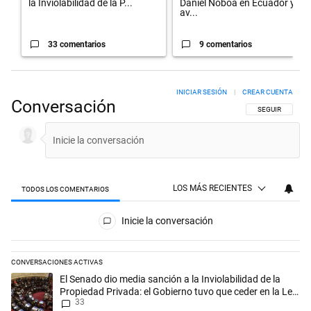
la Inviolabilidad de la P...
Daniel Noboa en Ecuador y
av...
33 comentarios
9 comentarios
INICIAR SESIÓN
|
CREAR CUENTA
Conversación
SIGA ESTA CON
SEGUIR
LOS MÁS RECIENTES
TODOS LOS COMENTARIOS
Todos los comentarios
Inicie la conversación
CONVERSACIONES ACTIVAS
Este listado muestra los artículos con más comentarios en los últimos 
Un artículo de tendencia con el título "El Senado dio media sanción a l
El Senado dio media sanción a la Inviolabilidad de la
Propiedad Privada: el Gobierno tuvo que ceder en la Ley
33
del Manejo del Fuego