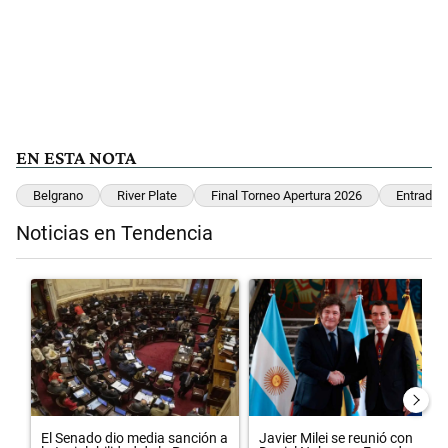
EN ESTA NOTA
Belgrano
River Plate
Final Torneo Apertura 2026
Entradas
Noticias en Tendencia
Este listado muestra los artículos con más comentarios en los últimos 
Un artículo de tendencia con el título "El Senado dio media sanción 
Un artículo de tendencia con el 
El Senado dio media sanción a
Javier Milei se reunió con