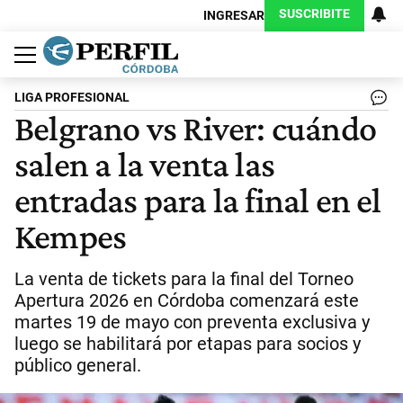
SUSCRIBITE
INGRESAR
Política
Economía
Judiciales
Sociedad
Cultura
Espectáculos
Deportes
Protagonistas
LIGA PROFESIONAL
Belgrano vs River: cuándo
salen a la venta las
entradas para la final en el
Kempes
La venta de tickets para la final del Torneo
Apertura 2026 en Córdoba comenzará este
martes 19 de mayo con preventa exclusiva y
luego se habilitará por etapas para socios y
público general.