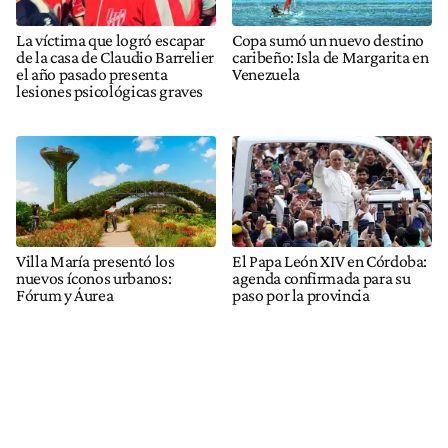
La víctima que logró escapar
Copa sumó un nuevo destino
de la casa de Claudio Barrelier
caribeño: Isla de Margarita en
el año pasado presenta
Venezuela
lesiones psicológicas graves
Villa María presentó los
El Papa León XIV en Córdoba:
nuevos íconos urbanos:
agenda confirmada para su
Fórum y Áurea
paso por la provincia