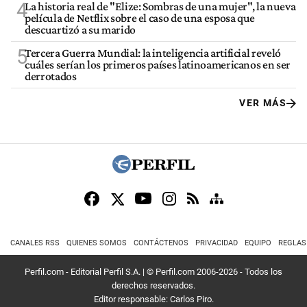
4
La historia real de "Elize: Sombras de una mujer", la nueva
película de Netflix sobre el caso de una esposa que
descuartizó a su marido
5
Tercera Guerra Mundial: la inteligencia artificial reveló
cuáles serían los primeros países latinoamericanos en ser
derrotados
VER MÁS
CANALES RSS
QUIENES SOMOS
CONTÁCTENOS
PRIVACIDAD
EQUIPO
REGLAS
Perfil.com - Editorial Perfil S.A.
| © Perfil.com 2006-2026 - Todos los
derechos reservados.
Editor responsable: Carlos Piro.