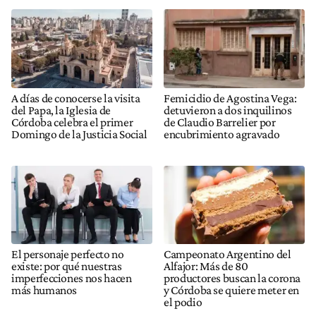
A días de conocerse la visita
Femicidio de Agostina Vega:
del Papa, la Iglesia de
detuvieron a dos inquilinos
Córdoba celebra el primer
de Claudio Barrelier por
Domingo de la Justicia Social
encubrimiento agravado
El personaje perfecto no
Campeonato Argentino del
existe: por qué nuestras
Alfajor: Más de 80
imperfecciones nos hacen
productores buscan la corona
más humanos
y Córdoba se quiere meter en
el podio