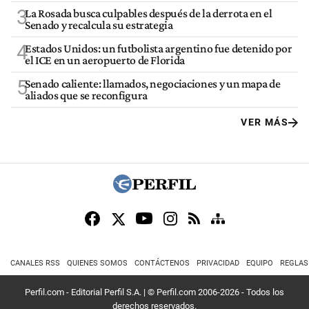
3
La Rosada busca culpables después de la derrota en el
Senado y recalcula su estrategia
4
Estados Unidos: un futbolista argentino fue detenido por
el ICE en un aeropuerto de Florida
5
Senado caliente: llamados, negociaciones y un mapa de
aliados que se reconfigura
VER MÁS
CANALES RSS
QUIENES SOMOS
CONTÁCTENOS
PRIVACIDAD
EQUIPO
REGLAS
Perfil.com - Editorial Perfil S.A.
| © Perfil.com 2006-2026 - Todos los
derechos reservados.