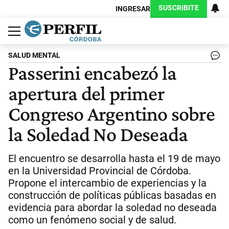
SUSCRIBITE
INGRESAR
Política
Economía
Judiciales
Sociedad
Cultura
Espectáculos
Deportes
Protagonistas
SALUD MENTAL
Passerini encabezó la
apertura del primer
Congreso Argentino sobre
la Soledad No Deseada
El encuentro se desarrolla hasta el 19 de mayo
en la Universidad Provincial de Córdoba.
Propone el intercambio de experiencias y la
construcción de políticas públicas basadas en
evidencia para abordar la soledad no deseada
como un fenómeno social y de salud.