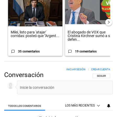
Milei, listo para 'atajar'
El abogado de VOX que
corridas: posteó que "Argent...
Cristina Kirchner sumó a su
defen...
35 comentarios
19 comentarios
INICIAR SESIÓN
|
CREAR CUENTA
Conversación
SIGA ESTA CON
SEGUIR
LOS MÁS RECIENTES
TODOS LOS COMENTARIOS
Todos los comentarios