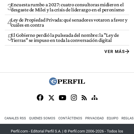
Encuesta rumbo a 2027: cuatro consultoras midieron el
3
desgaste de Milei y la crisis de liderazgo en el peronismo
Ley de Propiedad Privada: qué senadores votaron a favor y
4
cuáles en contra
El Gobierno perdió la pulseada del nombre: la "Ley de
5
Tierras" se impuso en toda la conversación digital
VER MÁS
CANALES RSS
QUIENES SOMOS
CONTÁCTENOS
PRIVACIDAD
EQUIPO
REGLAS
Perfil.com - Editorial Perfil S.A.
| © Perfil.com 2006-2026 - Todos los