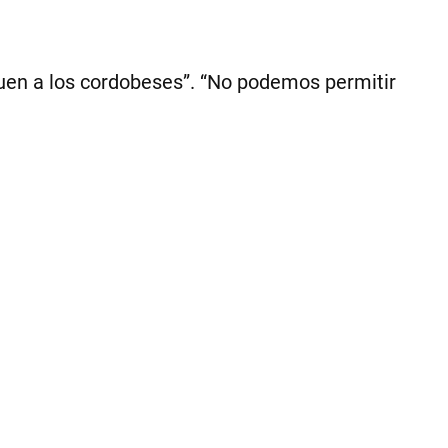
DE
CÓ
guen a los cordobeses”. “No podemos permitir