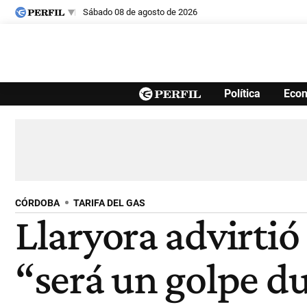
sábado 08 de agosto de 2026
Últimas noticias
Política
Eco
Inicio
Ahora
Opinión
Cultura
Arte
Educación
Videos
Córdoba
Reperfilar
Diario del Juicio
CÓRDOBA
TARIFA DEL GAS
Llaryora advirtió
“será un golpe dur