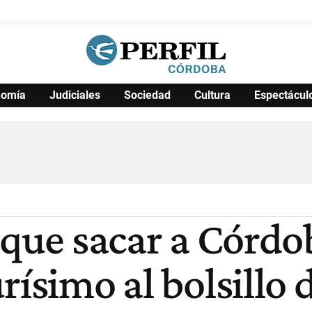
nomía
Judiciales
Sociedad
Cultura
Espectácul
Política
Pymes
Salud
Internacional
Clima
Deportes
Business
Noticias
Caras
 que sacar a Córdob
ísimo al bolsillo d