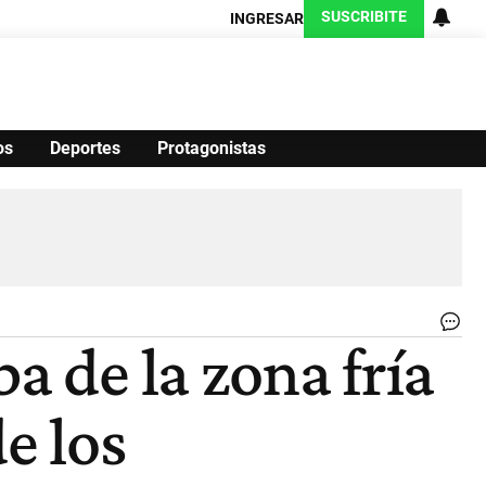
SUSCRIBITE
INGRESAR
os
Deportes
Protagonistas
Ciencia
Protagonistas
Tecnología
CARAS
Exitoina
Turismo
Exitoina
Gaming
Vivo
MA
a de la zona fría
LL
Go
de
e los
Có
|
PR
GO