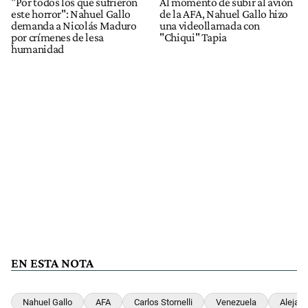
"Por todos los que sufrieron
Al momento de subir al avión
este horror": Nahuel Gallo
de la AFA, Nahuel Gallo hizo
demanda a Nicolás Maduro
una videollamada con
por crímenes de lesa
"Chiqui" Tapia
humanidad
EN ESTA NOTA
Nahuel Gallo
AFA
Carlos Stornelli
Venezuela
Alejan