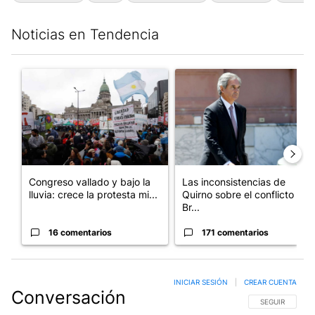
Noticias en Tendencia
Este listado muestra los artículos con más comentarios en los últim
Un artículo de tendencia con el título "Congreso vallado y bajo
Un artículo de tendencia con e
Congreso vallado y bajo la
Las inconsistencias de
lluvia: crece la protesta mi...
Quirno sobre el conflicto con
Br...
16 comentarios
171 comentarios
INICIAR SESIÓN
|
CREAR CUENTA
Conversación
SIGA ESTA CO
SEGUIR