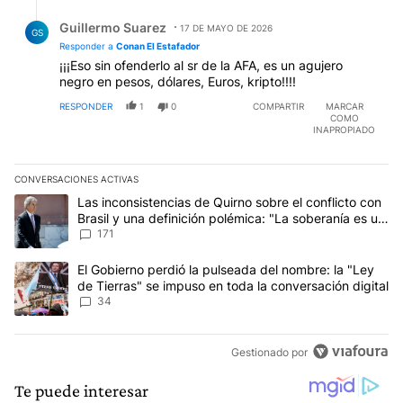
Respuesta de Guillermo Suarez.
Guillermo Suarez
17 DE MAYO DE 2026
GS
Responder a
Conan El Estafador
¡¡¡Eso sin ofenderlo al sr de la AFA, es un agujero
negro en pesos, dólares, Euros, kripto!!!!
RESPONDER
1
0
COMPARTIR
MARCAR
COMO
INAPROPIADO
CONVERSACIONES ACTIVAS
Este listado muestra los artículos con más comentarios en los últim
Un artículo de tendencia con el título "Las inconsistencias de Qui
Las inconsistencias de Quirno sobre el conflicto con
Brasil y una definición polémica: "La soberanía es un
concepto antiguo"
171
Un artículo de tendencia con el título "El Gobierno perdió la puls
El Gobierno perdió la pulseada del nombre: la "Ley
de Tierras" se impuso en toda la conversación digital
34
Gestionado por