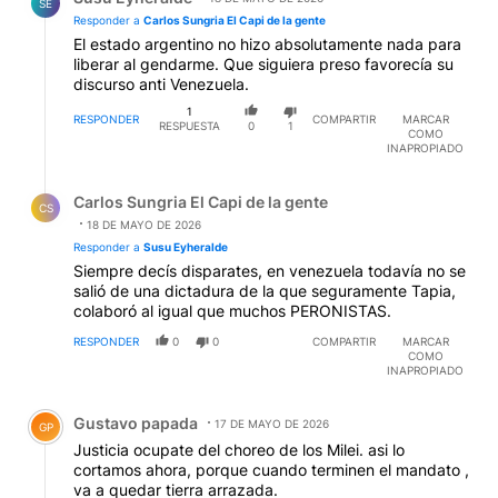
SE
Responder a
Carlos Sungria El Capi de la gente
El estado argentino no hizo absolutamente nada para
liberar al gendarme. Que siguiera preso favorecía su
discurso anti Venezuela.
1
RESPONDER
COMPARTIR
MARCAR
RESPUESTA
0
1
COMO
INAPROPIADO
Respuesta de Carlos Sungria El Capi de la gente.
Carlos Sungria El Capi de la gente
CS
18 DE MAYO DE 2026
Responder a
Susu Eyheralde
Siempre decís disparates, en venezuela todavía no se
salió de una dictadura de la que seguramente Tapia,
colaboró al igual que muchos PERONISTAS.
RESPONDER
0
0
COMPARTIR
MARCAR
COMO
INAPROPIADO
Comentario de Gustavo papada.
Gustavo papada
17 DE MAYO DE 2026
GP
Justicia ocupate del choreo de los Milei. asi lo
cortamos ahora, porque cuando terminen el mandato ,
va a quedar tierra arrazada.