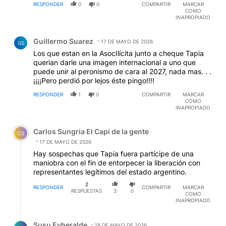
RESPONDER
0
0
COMPARTIR
MARCAR
COMO
INAPROPIADO
Comentario de Guillermo Suarez.
Guillermo Suarez
17 DE MAYO DE 2026
GS
Los que estan en la AsocIlícita junto a cheque Tapia
querian darle una imagen internacional a uno que
puede unir al peronismo de cara al 2027, nada mas. . .
¡¡¡¡Pero perdió por lejos éste pingo!!!!
RESPONDER
1
0
COMPARTIR
MARCAR
COMO
INAPROPIADO
Comentario de Carlos Sungria El Capi de la gente.
Carlos Sungria El Capi de la gente
CS
17 DE MAYO DE 2026
Hay sospechas que Tapia fuera partícipe de una
maniobra con el fin de entorpecer la liberación con
representantes legítimos del estado argentino.
2
RESPONDER
COMPARTIR
MARCAR
RESPUESTAS
3
0
COMO
INAPROPIADO
Respuesta de Susu Eyheralde.
Susu Eyheralde
18 DE MAYO DE 2026