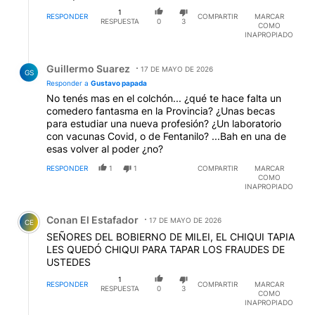
1
RESPONDER
COMPARTIR
MARCAR
RESPUESTA
0
3
COMO
INAPROPIADO
Respuesta de Guillermo Suarez.
Guillermo Suarez
17 DE MAYO DE 2026
GS
Responder a
Gustavo papada
No tenés mas en el colchón... ¿qué te hace falta un
comedero fantasma en la Provincia? ¿Unas becas
para estudiar una nueva profesión? ¿Un laboratorio
con vacunas Covid, o de Fentanilo? ...Bah en una de
esas volver al poder ¿no?
RESPONDER
1
1
COMPARTIR
MARCAR
COMO
INAPROPIADO
Comentario de Conan El Estafador.
Conan El Estafador
17 DE MAYO DE 2026
CE
SEÑORES DEL BOBIERNO DE MILEI, EL CHIQUI TAPIA
LES QUEDÓ CHIQUI PARA TAPAR LOS FRAUDES DE
USTEDES
1
RESPONDER
COMPARTIR
MARCAR
RESPUESTA
0
3
COMO
INAPROPIADO