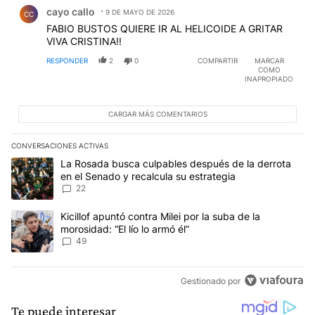
Comentario de cayo callo.
cayo callo
9 DE MAYO DE 2026
CC
FABIO BUSTOS QUIERE IR AL HELICOIDE A GRITAR
VIVA CRISTINA!!
RESPONDER
2
0
COMPARTIR
MARCAR
COMO
INAPROPIADO
CARGAR MÁS COMENTARIOS
CONVERSACIONES ACTIVAS
Este listado muestra los artículos con más comentarios en los últim
Un artículo de tendencia con el título "La Rosada busca culpables
La Rosada busca culpables después de la derrota
en el Senado y recalcula su estrategia
22
Un artículo de tendencia con el título "Kicillof apuntó contra Milei 
Kicillof apuntó contra Milei por la suba de la
morosidad: “El lío lo armó él”
49
Gestionado por