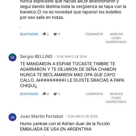
nunca esplicaste que hacías allí,te abandonaron y
seguí dando lástima.toda la vergüenza se tapa con la
banelco.😏 no es novedad que taparon los bolsillos
por eso salís en notas.
.
RESPONDER
2
0
COMPARTIR
MARCAR
COMO
INAPROPIADO
Comentario de Sergio BELLINO.
Sergio BELLINO
9 DE MAYO DE 2026
SB
TE MANDARON A ESPIAR TOCASTE TIMBRE TE
AGARRARON Y TE DEJARON DE SEÑA CHABON
NUNCA TE RECLAMARON MAS OPA QUE CAYO
CALLO. AHHHHHHHHH LE DIJISTE GRACIAS A PAPA
CHIQUI¿
RESPONDER
6
3
COMPARTIR
MARCAR
COMO
INAPROPIADO
Comentario de Juan Martín Fortabat.
Juan Martín Fortabat
9 DE MAYO DE 2026
JM
Humo yankee con el Adrian duar de la ficción
EMBAJADA DE USA EN ARGENTINA