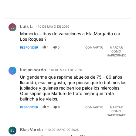
Comentario de Luis L..
Luis L.
10 DE MAYO DE 2026
LL
Mamerto... Ibas de vacaciones a Isla Margarita o a
Los Roques ?
RESPONDER
1
0
COMPARTIR
MARCAR
COMO
INAPROPIADO
Comentario de lucian sordo.
lucian sordo
10 DE MAYO DE 2026
LS
Un gendarme que reprime abuelos de 75 - 80 años
llorando, eso me gusta, que piense que lo batimos los
jubilados y quienes reciben los palos los miercoles.
Que sepas que Maduro te trato mejor que trata
bullrich a los viejos.
RESPONDER
2
0
COMPARTIR
MARCAR
COMO
INAPROPIADO
Comentario de Blas Varela.
Blas Varela
10 DE MAYO DE 2026
BV