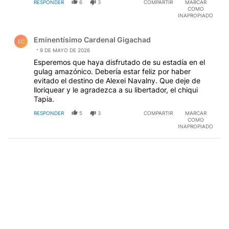
RESPONDER
6
3
COMPARTIR
MARCAR
COMO
INAPROPIADO
Comentario de Eminentísimo Cardenal Gigachad.
Eminentísimo Cardenal Gigachad
EC
9 DE MAYO DE 2026
Esperemos que haya disfrutado de su estadía en el
gulag amazónico. Debería estar feliz por haber
evitado el destino de Alexei Navalny. Que deje de
lloriquear y le agradezca a su libertador, el chiqui
Tapia.
RESPONDER
5
3
COMPARTIR
MARCAR
COMO
INAPROPIADO