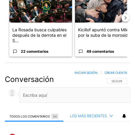
La Rosada busca culpables
Kicillof apuntó contra Milei
después de la derrota en el
por la suba de la morosida...
S...
22 comentarios
49 comentarios
INICIAR SESIÓN
|
CREAR CUENTA
Conversación
SIGA ESTA CO
SEGUIR
LOS MÁS RECIENTES
TODOS LOS COMENTARIOS
54
Todos los comentarios
Comentario de Luiggi Cavallaro.