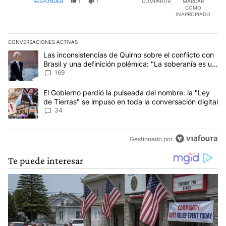
RESPONDER
1
1
COMPARTIR
MARCAR
COMO
INAPROPIADO
CONVERSACIONES ACTIVAS
Este listado muestra los artículos con más comentarios en los últim
Un artículo de tendencia con el título "Las inconsistencias de Qui
Las inconsistencias de Quirno sobre el conflicto con
Brasil y una definición polémica: "La soberanía es un
concepto antiguo"
169
Un artículo de tendencia con el título "El Gobierno perdió la puls
El Gobierno perdió la pulseada del nombre: la "Ley
de Tierras" se impuso en toda la conversación digital
34
Gestionado por