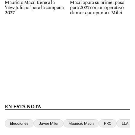
Mauricio Macri tiene a la
Macri apura su primer paso
‘new Juliana’ para la campaña
para 2027 con un operativo
2027
clamor que apunta a Milei
EN ESTA NOTA
Elecciones
Javier Milei
Mauricio Macri
PRO
LLA