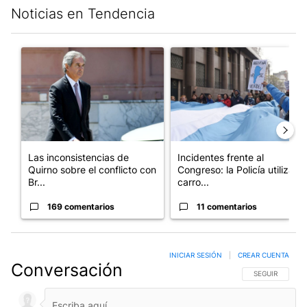
Noticias en Tendencia
Este listado muestra los artículos con más comentarios en los últim
Un artículo de tendencia con el título "Las inconsistencias de Q
Un artículo de tendencia con el
Las inconsistencias de
Incidentes frente al
Quirno sobre el conflicto con
Congreso: la Policía utiliza
Br...
carro...
169 comentarios
11 comentarios
INICIAR SESIÓN
|
CREAR CUENTA
Conversación
SIGA ESTA CO
SEGUIR