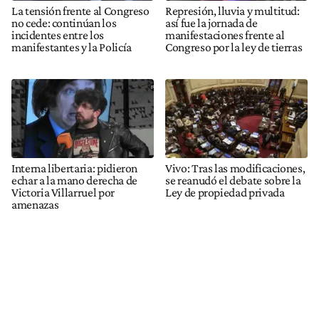
La tensión frente al Congreso
Represión, lluvia y multitud:
no cede: continúan los
así fue la jornada de
incidentes entre los
manifestaciones frente al
manifestantes y la Policía
Congreso por la ley de tierras
Interna libertaria: pidieron
Vivo: Tras las modificaciones,
echar a la mano derecha de
se reanudó el debate sobre la
Victoria Villarruel por
Ley de propiedad privada
amenazas