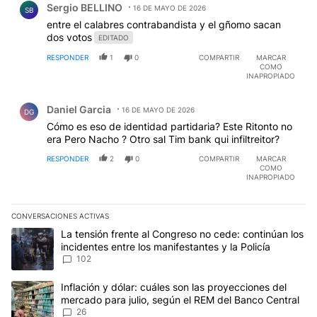
Sergio BELLINO
16 DE MAYO DE 2026
SB
entre el calabres contrabandista y el gñomo sacan
dos votos
EDITADO
RESPONDER
1
0
COMPARTIR
MARCAR
COMO
INAPROPIADO
Comentario de Daniel Garcia.
Daniel Garcia
16 DE MAYO DE 2026
DG
Cómo es eso de identidad partidaria? Este Ritonto no
era Pero Nacho ? Otro sal Tim bank qui infiltreitor?
RESPONDER
2
0
COMPARTIR
MARCAR
COMO
INAPROPIADO
CONVERSACIONES ACTIVAS
Este listado muestra los artículos con más comentarios en los últim
Un artículo de tendencia con el título "La tensión frente al Congre
La tensión frente al Congreso no cede: continúan los
incidentes entre los manifestantes y la Policía
102
Un artículo de tendencia con el título "Inflación y dólar: cuáles 
Inflación y dólar: cuáles son las proyecciones del
mercado para julio, según el REM del Banco Central
26