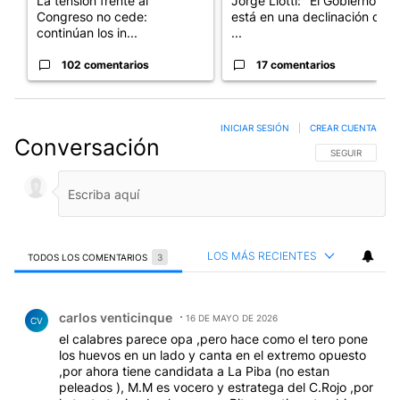
La tensión frente al
Jorge Liotti: "El Gobierno
Congreso no cede:
está en una declinación que
continúan los in...
...
102 comentarios
17 comentarios
INICIAR SESIÓN
|
CREAR CUENTA
Conversación
SIGA ESTA CO
SEGUIR
LOS MÁS RECIENTES
TODOS LOS COMENTARIOS
3
Todos los comentarios
Comentario de carlos venticinque.
carlos venticinque
16 DE MAYO DE 2026
CV
el calabres parece opa ,pero hace como el tero pone
los huevos en un lado y canta en el extremo opuesto
,por ahora tiene candidata a La Piba (no estan
peleados ), M.M es vocero y estratega del C.Rojo ,por