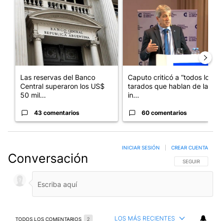
Un artículo de tendencia con el título "Las reservas del Banco 
Un artículo de tendencia con e
Las reservas del Banco
Caputo criticó a “todos los
Central superaron los US$
tarados que hablan de la
50 mil...
in...
43 comentarios
60 comentarios
INICIAR SESIÓN
|
CREAR CUENTA
Conversación
SIGA ESTA CO
SEGUIR
LOS MÁS RECIENTES
TODOS LOS COMENTARIOS
2