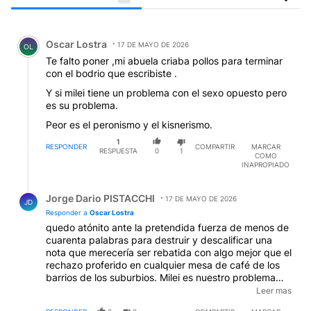
Todos los comentarios
Comentario de Oscar Lostra.
Oscar Lostra
17 DE MAYO DE 2026
OL
Te falto poner ,mi abuela criaba pollos para terminar
con el bodrio que escribiste .
Y si milei tiene un problema con el sexo opuesto pero
es su problema.
Peor es el peronismo y el kisnerismo.
1
RESPONDER
COMPARTIR
MARCAR
RESPUESTA
0
1
COMO
INAPROPIADO
Respuesta de Jorge Dario PISTACCHI.
Jorge Dario PISTACCHI
17 DE MAYO DE 2026
JD
Responder a
Oscar Lostra
quedo atónito ante la pretendida fuerza de menos de
cuarenta palabras para destruir y descalificar una
nota que merecería ser rebatida con algo mejor que el
rechazo proferido en cualquier mesa de café de los
barrios de los suburbios. Milei es nuestro problema
aun para los que no lo votamos ni lo votaremos jamás
Leer mas
por muchos motivos. Y el peronismo no es peor a esta