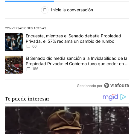
Todos los comentarios
Inicie la conversación
CONVERSACIONES ACTIVAS
Este listado muestra los artículos con más comentarios en los últim
Un artículo de tendencia con el título "Encuesta, mientras el Se
Encuesta, mientras el Senado debatía Propiedad
Privada, el 57% reclama un cambio de rumbo
66
Un artículo de tendencia con el título "El Senado dio media sanci
El Senado dio media sanción a la Inviolabilidad de la
Propiedad Privada: el Gobierno tuvo que ceder en la
Ley del Manejo del Fuego
156
Gestionado por