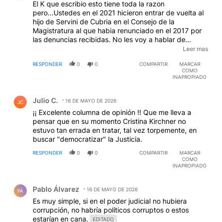
El K que escribio esto tiene toda la razon
pero...Ustedes en el 2021 hicieron entrar de vuelta al
hijo de Servini de Cubria en el Consejo de la
Magistratura al que habia renunciado en el 2017 por
las denuncias recibidas. No les voy a hablar de
Zafaroni y sus cuatros departamentos dedicados a
Leer mas
"servicios personales". En todo caso el proyecto de
RESPONDER
0
0
COMPARTIR
MARCAR
ustedes de "democratizar la justicia" de democracia
COMO
solo tenia la palabra pues en la practica era poner
INAPROPIADO
mas representantes de los partidos en el Consejo en
Comentario de Julio C..
detrimento de los representantes de jueces, colegios
Julio C.
de abogados y academicos. No es facil: en Provincia
16 DE MAYO DE 2026
JC
hay concurso para el personal pero una vez que
¡¡ Excelente columna de opinión !! Que me lleva a
entran no importa el orden de merito, el juez amigo
pensar que en su momento Cristina Kirchner no
nombra al recomendado, siempre con la precaucion
estuvo tan errada en tratar, tal vez torpemente, en
que su senoria no nombra a su hijo sino nombra al hijo
buscar "democratizar" la Justicia.
de otro colega que, obvio, le retribuye el favor.
RESPONDER
0
0
COMPARTIR
MARCAR
Tomamos en cuenta el orden de merito?: bien se
COMO
altera los resultados en la entrevista personal dandole
INAPROPIADO
mucho mas puntaje al caballo del comisario. Hay dos
Comentario de Pablo Álvarez.
sistemas : el meritocratico (examenes tomados por un
Pablo Álvarez
16 DE MAYO DE 2026
organo) en la mayoria del mundo y el democratico,
PÁ
excepcional (ciudadanos que eligen y pueden
Es muy simple, si en el poder judicial no hubiera
destituir jueces de primera instancia como en
corrupción, no habría políticos corruptos o estos
California). La unica solucion que veo seria un sistema
estarían en cana.
EDITADO