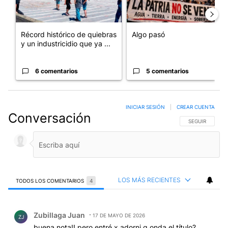
Récord histórico de quiebras
Algo pasó
y un industricidio que ya ...
6 comentarios
5 comentarios
INICIAR SESIÓN
|
CREAR CUENTA
Conversación
SIGA ESTA CO
SEGUIR
LOS MÁS RECIENTES
TODOS LOS COMENTARIOS
4
Todos los comentarios
Comentario de Zubillaga Juan.
Zubillaga Juan
17 DE MAYO DE 2026
ZJ
buena nota!! pero entré x adorni q onda el título?