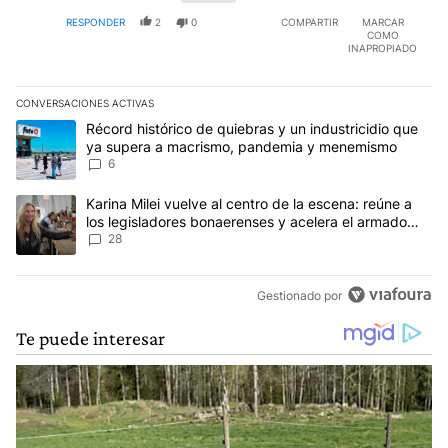
mixto: ternas para jueces productos de un examen
RESPONDER
2
0
COMPARTIR
MARCAR
tomado por un consejo de magistratura y despues
COMO
eleccion ciudadana de alguno de los tres, sujeto a
INAPROPIADO
"recall" revocatoria de mandatos si no cumple. Con
eso no habria pymes judiciales familiares como la de
Mahiques pero ojo! Guido tampoco jueces progres a lo
CONVERSACIONES ACTIVAS
Zafaroni...
Este listado muestra los artículos con más comentarios en los últim
Un artículo de tendencia con el título "Récord histórico de quie
Récord histórico de quiebras y un industricidio que
ya supera a macrismo, pandemia y menemismo
6
Un artículo de tendencia con el título "Karina Milei vuelve al cen
Karina Milei vuelve al centro de la escena: reúne a
los legisladores bonaerenses y acelera el armado
para 2027
28
Gestionado por