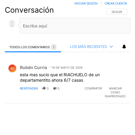
INICIAR SESIÓN
|
CREAR CUENTA
Conversación
SIGA ESTA CO
SEGUIR
LOS MÁS RECIENTES
TODOS LOS COMENTARIOS
1
Todos los comentarios
Comentario de Rubén Curria.
Rubén Curria
16 DE MAYO DE 2026
RC
esta mas sucio que el RIACHUELO de un
departamentito ahora 6/7 casas
RESPONDER
0
0
COMPARTIR
MARCAR
COMO
INAPROPIADO