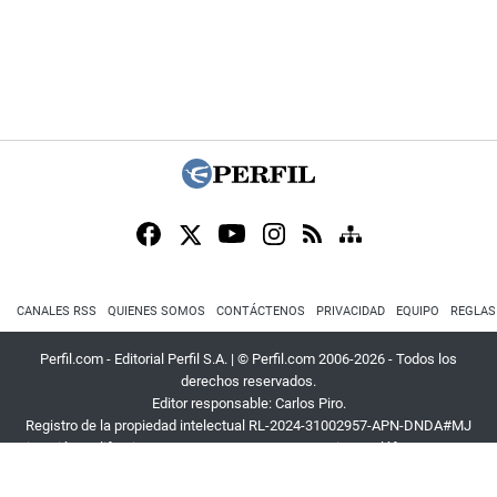
CANALES RSS
QUIENES SOMOS
CONTÁCTENOS
PRIVACIDAD
EQUIPO
REGLAS
Perfil.com - Editorial Perfil S.A.
| © Perfil.com 2006-2026 - Todos los
derechos reservados.
Editor responsable: Carlos Piro.
Registro de la propiedad intelectual RL-2024-31002957-APN-DNDA#MJ
Dirección:
California 2715
,
C1289ABI
,
CABA, Argentina
| Teléfono:
+54 9 11
3453 4567
| E-mail:
atencion@perfil.com