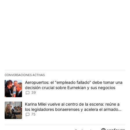
CONVERSACIONES ACTIVAS
Este listado muestra los artículos con más comentarios en los últim
Un artículo de tendencia con el título "Aeropuertos: el "empleado
Aeropuertos: el "empleado fallado" debe tomar una
decisión crucial sobre Eurnekian y sus negocios
39
Un artículo de tendencia con el título "Karina Milei vuelve al cen
Karina Milei vuelve al centro de la escena: reúne a
los legisladores bonaerenses y acelera el armado
para 2027
75