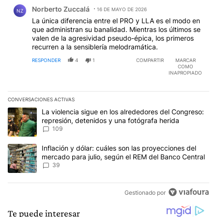
Comentario de Norberto Zuccalá.
Norberto Zuccalá
16 DE MAYO DE 2026
NZ
La única diferencia entre el PRO y LLA es el modo en
que administran su banalidad. Mientras los últimos se
valen de la agresividad pseudo-épica, los primeros
recurren a la sensiblería melodramática.
RESPONDER
4
1
COMPARTIR
MARCAR
COMO
INAPROPIADO
CONVERSACIONES ACTIVAS
Este listado muestra los artículos con más comentarios en los últim
Un artículo de tendencia con el título "La violencia sigue en los 
La violencia sigue en los alrededores del Congreso:
represión, detenidos y una fotógrafa herida
109
Un artículo de tendencia con el título "Inflación y dólar: cuáles 
Inflación y dólar: cuáles son las proyecciones del
mercado para julio, según el REM del Banco Central
39
Gestionado por