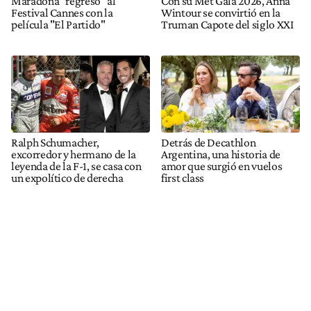
Maradona "regresó" al
Con su Met Gala 2026, Anna
Festival Cannes con la
Wintour se convirtió en la
película "El Partido"
Truman Capote del siglo XXI
Ralph Schumacher,
Detrás de Decathlon
excorredor y hermano de la
Argentina, una historia de
leyenda de la F-1, se casa con
amor que surgió en vuelos
un expolítico de derecha
first class