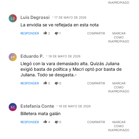
INAPROPIADO
Comentario de Luis Degrossi.
Luis Degrossi
17 DE MAYO DE 2026
LD
La envidia se ve reflejada en esta nota
RESPONDER
2
1
COMPARTIR
MARCAR
COMO
INAPROPIADO
Comentario de Eduardo P..
Eduardo P.
16 DE MAYO DE 2026
EP
Llegó con la vara demasiado alta. Quizás Juliana
exigió basta de política y Macri optó por basta de
Juliana. Todo se desgasta.-
RESPONDER
0
0
COMPARTIR
MARCAR
COMO
INAPROPIADO
Comentario de Estefania Conte.
Estefania Conte
16 DE MAYO DE 2026
EC
Billetera mata galán
RESPONDER
4
0
COMPARTIR
MARCAR
COMO
INAPROPIADO