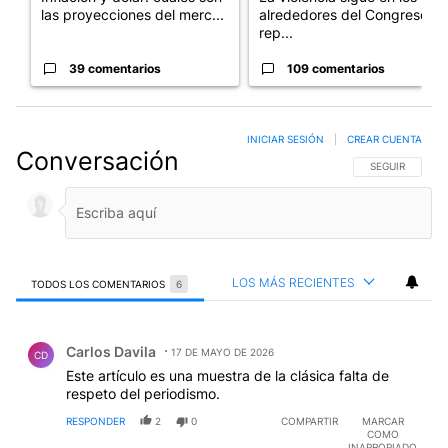
las proyecciones del merc...
alrededores del Congreso:
rep...
39 comentarios
109 comentarios
INICIAR SESIÓN
|
CREAR CUENTA
Conversación
SIGA ESTA CO
SEGUIR
LOS MÁS RECIENTES
TODOS LOS COMENTARIOS
6
Todos los comentarios
Comentario de Carlos Davila.
Carlos Davila
17 DE MAYO DE 2026
CD
Este artículo es una muestra de la clásica falta de
respeto del periodismo.
RESPONDER
2
0
COMPARTIR
MARCAR
COMO
INAPROPIADO