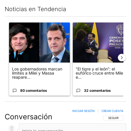
Noticias en Tendencia
Este listado muestra los artículos con más comentarios en los últim
Un artículo de tendencia con el título "Los gobernadores marcan
Un artículo de tendencia con e
Los gobernadores marcan
"El tigre y el león": el
límites a Milei y Massa
eufórico cruce entre Milei y
reapare...
e...
80 comentarios
32 comentarios
INICIAR SESIÓN
|
CREAR CUENTA
Conversación
SIGA ESTA CO
SEGUIR