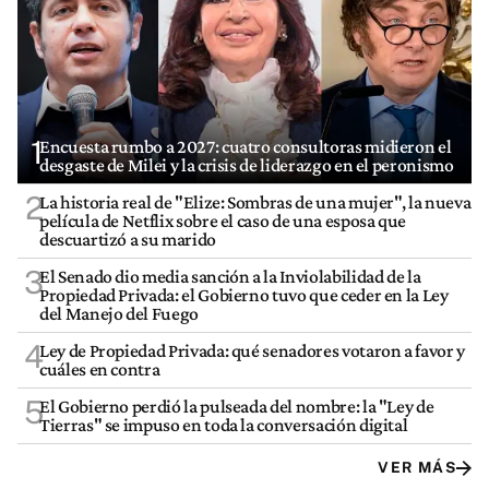
1
Encuesta rumbo a 2027: cuatro consultoras midieron el
desgaste de Milei y la crisis de liderazgo en el peronismo
2
La historia real de "Elize: Sombras de una mujer", la nueva
película de Netflix sobre el caso de una esposa que
descuartizó a su marido
3
El Senado dio media sanción a la Inviolabilidad de la
Propiedad Privada: el Gobierno tuvo que ceder en la Ley
del Manejo del Fuego
4
Ley de Propiedad Privada: qué senadores votaron a favor y
cuáles en contra
5
El Gobierno perdió la pulseada del nombre: la "Ley de
Tierras" se impuso en toda la conversación digital
VER MÁS