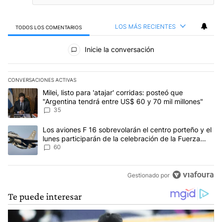
LOS MÁS RECIENTES
TODOS LOS COMENTARIOS
Todos los comentarios
Inicie la conversación
CONVERSACIONES ACTIVAS
Este listado muestra los artículos con más comentarios en los últim
Un artículo de tendencia con el título "Milei, listo para 'atajar' 
Milei, listo para 'atajar' corridas: posteó que
"Argentina tendrá entre US$ 60 y 70 mil millones"
35
Un artículo de tendencia con el título "Los aviones F 16 sobrevola
Los aviones F 16 sobrevolarán el centro porteño y el
lunes participarán de la celebración de la Fuerza
Aérea
60
Gestionado por