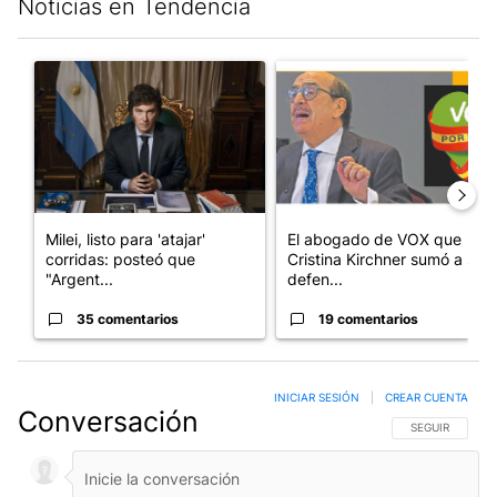
Noticias en Tendencia
Este listado muestra los artículos con más comentarios en los últim
Un artículo de tendencia con el título "Milei, listo para 'atajar
Un artículo de tendencia con e
Milei, listo para 'atajar'
El abogado de VOX que
corridas: posteó que
Cristina Kirchner sumó a su
"Argent...
defen...
35 comentarios
19 comentarios
INICIAR SESIÓN
|
CREAR CUENTA
Conversación
SIGA ESTA CO
SEGUIR