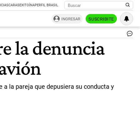
ICIAS
CARAS
EXITOÍNA
PERFIL BRASIL
INGRESAR
SUSCRIBITE
Es
re la denuncia
en
pl
vue
 avión
to
so
la
de
co
e a la pareja que depusiera su conducta y
la
par
qu
tu
se
en
el
avi
|