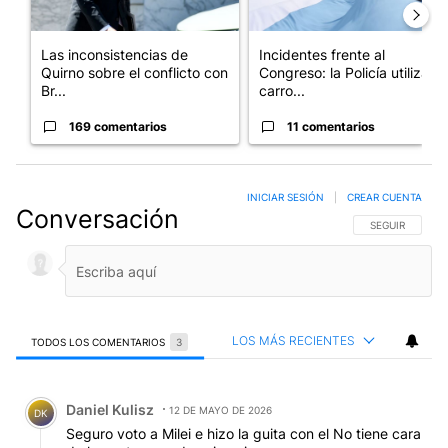
Las inconsistencias de
Incidentes frente al
Quirno sobre el conflicto con
Congreso: la Policía utiliza
Br...
carro...
169 comentarios
11 comentarios
INICIAR SESIÓN
|
CREAR CUENTA
Conversación
SIGA ESTA CO
SEGUIR
LOS MÁS RECIENTES
TODOS LOS COMENTARIOS
3
Todos los comentarios
Comentario de Daniel Kulisz.
Daniel Kulisz
12 DE MAYO DE 2026
DK
Seguro voto a Milei e hizo la guita con el No tiene cara