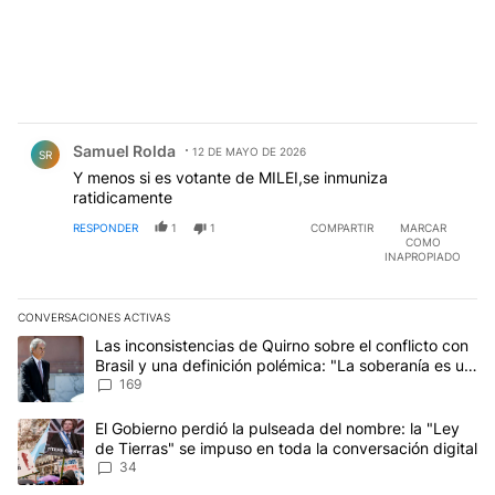
Comentario de Samuel Rolda.
Samuel Rolda
12 DE MAYO DE 2026
SR
Y menos si es votante de MILEI,se inmuniza
ratidicamente
RESPONDER
1
1
COMPARTIR
MARCAR
COMO
INAPROPIADO
CONVERSACIONES ACTIVAS
Este listado muestra los artículos con más comentarios en los últim
Un artículo de tendencia con el título "Las inconsistencias de Qui
Las inconsistencias de Quirno sobre el conflicto con
Brasil y una definición polémica: "La soberanía es un
concepto antiguo"
169
Un artículo de tendencia con el título "El Gobierno perdió la puls
El Gobierno perdió la pulseada del nombre: la "Ley
de Tierras" se impuso en toda la conversación digital
34