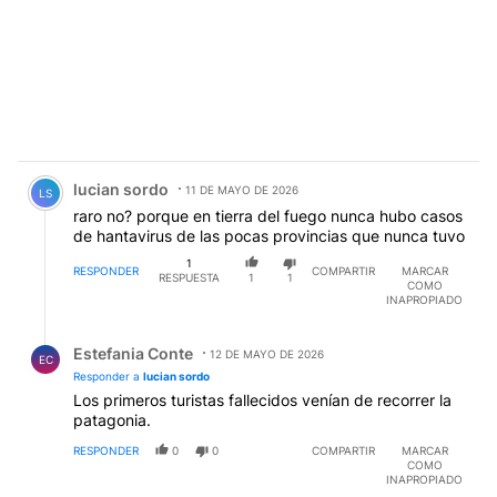
Comentario de lucian sordo.
lucian sordo
11 DE MAYO DE 2026
LS
raro no? porque en tierra del fuego nunca hubo casos
de hantavirus de las pocas provincias que nunca tuvo
1
RESPONDER
COMPARTIR
MARCAR
RESPUESTA
1
1
COMO
INAPROPIADO
Respuesta de Estefania Conte.
Estefania Conte
12 DE MAYO DE 2026
EC
Responder a
lucian sordo
Los primeros turistas fallecidos venían de recorrer la
patagonia.
RESPONDER
0
0
COMPARTIR
MARCAR
COMO
INAPROPIADO