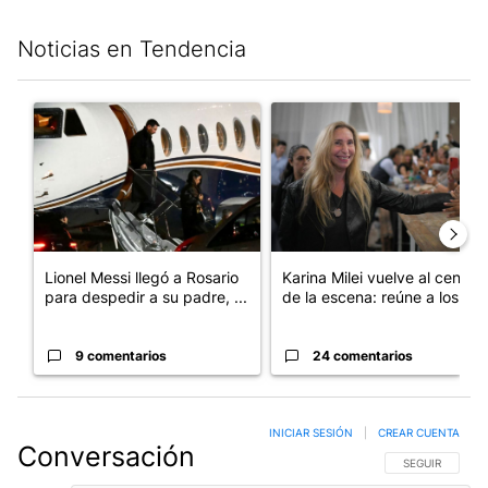
Noticias en Tendencia
Este listado muestra los artículos con más comentarios en los últim
Un artículo de tendencia con el título "Lionel Messi llegó a Ros
Un artículo de tendencia con e
Lionel Messi llegó a Rosario
Karina Milei vuelve al centro
para despedir a su padre, ...
de la escena: reúne a los...
9 comentarios
24 comentarios
INICIAR SESIÓN
|
CREAR CUENTA
Conversación
SIGA ESTA CO
SEGUIR