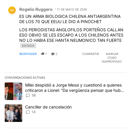
Comentario de Rogelio Ruggero.
Rogelio Ruggero
11 DE MAYO DE 2026
RR
ES UN ARMA BIOLOGICA CHILENA ANTIARGENTINA
DE LOS 70 QUE EEUU LE DIO A PINOCHET
LOS PERIODISTAS ANGLOFILOS PORTEÑOS CALLAN
ESO OBVIO SE LES ESCAPO A LOS CHILENOS ANTES
NO LO HABIA ESE HANTA NEUMONICO TAN FUERTE
EDITADO
RESPONDER
1
2
COMPARTIR
MARCAR
COMO
INAPROPIADO
CONVERSACIONES ACTIVAS
Este listado muestra los artículos con más comentarios en los últim
Un artículo de tendencia con el título "Milei despidió a Jorge Mes
Milei despidió a Jorge Messi y cuestionó a quienes
criticaron a Lionel: “Da vergüenza pensar que hubo
anti-Messi”
58
Un artículo de tendencia con el título "Canciller de cancelación" 
Canciller de cancelación
14