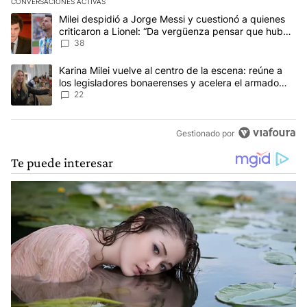
CONVERSACIONES ACTIVAS
Este listado muestra los artículos con más comentarios en los últim
Un artículo de tendencia con el título "Milei despidió a Jorge Mes
Milei despidió a Jorge Messi y cuestionó a quienes
criticaron a Lionel: “Da vergüenza pensar que hubo
anti-Messi”
38
Un artículo de tendencia con el título "Karina Milei vuelve al cen
Karina Milei vuelve al centro de la escena: reúne a
los legisladores bonaerenses y acelera el armado
para 2027
22
Gestionado por