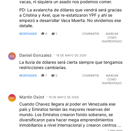
vacas, ni siquiera un asado nos podemos comer.
PD: La avalancha de dólares que vendrá será gracias
a Cristina y Axel, que re-estatizaron YPF y ahí se
empezó a desarrollar Vaca Muerta. No olvidemos ese
detalle.
RESPONDER
0
1
COMPARTIR
MARCAR
COMO
INAPROPIADO
Comentario de Daniel Gonzalez.
Daniel Gonzalez
18 DE MAYO DE 2026
DG
La lluvia de dólares será cierta siempre que tengamos
restricciones cambiarias.
RESPONDER
1
0
COMPARTIR
MARCAR
COMO
INAPROPIADO
Comentario de Martin Osint.
Martin Osint
18 DE MAYO DE 2026
MO
Cuando Chavez llegara al poder en Venezuela ese
país y Emiratos tenían las mayores reservas del
mundo. Los Emiratos crearon fondo soberano, se
diversificaron para hacer mega emprendimientos
inmobiliarios a nivel internacional y crearon centros de
negocios. Por el contrario el comandante Chávez con
Leer mas