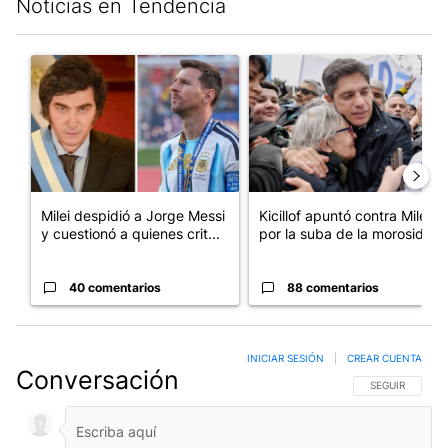
Noticias en Tendencia
Este listado muestra los artículos con más comentarios en los últim
Un artículo de tendencia con el título "Milei despidió a Jorge 
Un artículo de tendencia con el
Milei despidió a Jorge Messi
Kicillof apuntó contra Milei
y cuestionó a quienes crit...
por la suba de la morosida...
40 comentarios
88 comentarios
INICIAR SESIÓN
|
CREAR CUENTA
Conversación
SIGA ESTA CO
SEGUIR