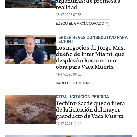
argentinas: de promesa a
realidad
13-07-2026 07:55
EZEQUIEL GARCÍA CORADO (*)
TERCER REVÉS CONSECUTIVO PARA
TECHINT
Los negocios de Jorge Mas,
dueño de Inter Miami, que
desplazó a Rocca en una
obra para Vaca Muerta
11-07-2026 00:25
CARLOS BURGUEÑO
OTRA LICITACIÓN PERDIDA
Techint-Sacde quedó fuera
de la licitación del mayor
gasoducto de Vaca Muerta
10-07-2026 13:14