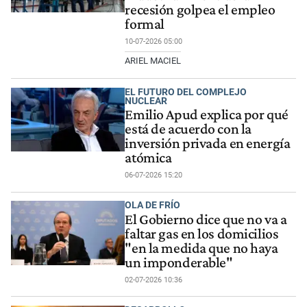
recesión golpea el empleo
formal
10-07-2026 05:00
ARIEL MACIEL
EL FUTURO DEL COMPLEJO
NUCLEAR
Emilio Apud explica por qué
está de acuerdo con la
inversión privada en energía
atómica
06-07-2026 15:20
OLA DE FRÍO
El Gobierno dice que no va a
faltar gas en los domicilios
"en la medida que no haya
un imponderable"
02-07-2026 10:36