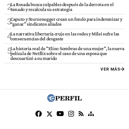
La Rosada busca culpables después de la derrota en el
2
Senado y recalcula su estrategia
Caputo y Sturzenegger crean un fondo para indemnizar y
3
“ganar” sindicatos aliados
La narrativa libertaria cruje en las redes y Milei sufre las
4
consecuencias del desgaste
La historia real de "Elize: Sombras de una mujer", la nueva
5
película de Netflix sobre el caso de una esposa que
descuartizó a su marido
VER MÁS