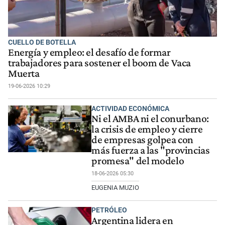
CUELLO DE BOTELLA
Energía y empleo: el desafío de formar
trabajadores para sostener el boom de Vaca
Muerta
19-06-2026 10:29
ACTIVIDAD ECONÓMICA
Ni el AMBA ni el conurbano:
la crisis de empleo y cierre
de empresas golpea con
más fuerza a las "provincias
promesa" del modelo
18-06-2026 05:30
EUGENIA MUZIO
PETRÓLEO
Argentina lidera en