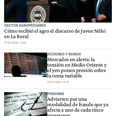
SECTOR AGROPECUARIO
Cómo recibió el agro el discurso de Javier Milei
en La Rural
27-07-2026 12:54
ACCIONES Y BONOS
Mercados en alerta: la
tensión en Medio Oriente y
el yen ponen presión sobre
la renta variable
23-07-2026 15:13
PHISHING
Advierten por una
modalidad de fraude que ya
afecta a uno de cada cinco
inversores