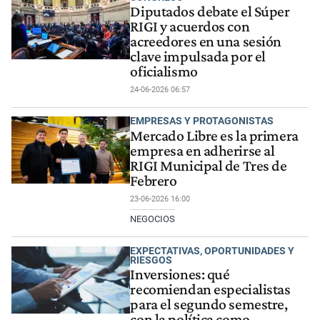
Diputados debate el Súper
RIGI y acuerdos con
acreedores en una sesión
clave impulsada por el
oficialismo
24-06-2026 06:57
EMPRESAS Y PROTAGONISTAS
Mercado Libre es la primera
empresa en adherirse al
RIGI Municipal de Tres de
Febrero
23-06-2026 16:00
NEGOCIOS
EXPECTATIVAS, OPORTUNIDADES Y
RIESGOS
Inversiones: qué
recomiendan especialistas
para el segundo semestre,
con la política como