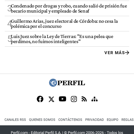
Condenado por drogas y robo, cuando salió de prisión fue
3
becario municipal y empleado de Senaf
Guillermo Arias, juez electoral de Córdoba: no cesa la
4
polémica por el concurso
Luis Juez sobre la Ley de Tierras: "Es una pelea que
5
perdimos, no fuimos inteligentes"
VER MÁS
CANALES RSS
QUIENES SOMOS
CONTÁCTENOS
PRIVACIDAD
EQUIPO
REGLAS
Perfil.com - Editorial Perfil S.A.
| © Perfil.com 2006-2026 - Todos los