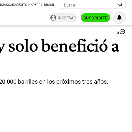
ICIAS
CARAS
EXITOÍNA
PERFIL BRASIL
INGRESAR
SUSCRIBITE
5
Ge
y solo benefició a
en
Va
Mu
|
Pr
Ge
20.000 barriles en los próximos tres años.