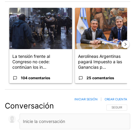
Este listado muestra los artículos con más comentarios en los últim
Un artículo de tendencia con el título "La tensión frente al Con
Un artículo de tendencia con e
La tensión frente al
Aerolíneas Argentinas
Congreso no cede:
pagará Impuesto a las
continúan los in...
Ganancias p...
104 comentarios
25 comentarios
INICIAR SESIÓN
|
CREAR CUENTA
Conversación
SIGA ESTA CO
SEGUIR