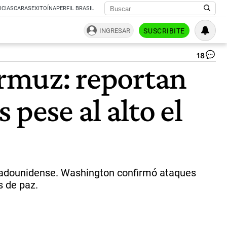
ICIAS
CARAS
EXITOÍNA
PERFIL BRASIL
INGRESAR
SUSCRIBITE
18
Bo
Ormuz: reportan
no
a
bu
pese al alto el
ira
|
Ca
de
pan
estadounidense. Washington confirmó ataques
s de paz.