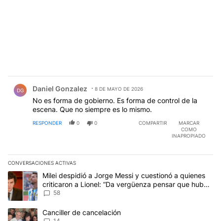
Comentario de Daniel Gonzalez.
Daniel Gonzalez
8 DE MAYO DE 2026
DG
No es forma de gobierno. Es forma de control de la
escena. Que no siempre es lo mismo.
RESPONDER
0
0
COMPARTIR
MARCAR
COMO
INAPROPIADO
CONVERSACIONES ACTIVAS
Este listado muestra los artículos con más comentarios en los últim
Un artículo de tendencia con el título "Milei despidió a Jorge Mes
Milei despidió a Jorge Messi y cuestionó a quienes
criticaron a Lionel: “Da vergüenza pensar que hubo
anti-Messi”
58
Un artículo de tendencia con el título "Canciller de cancelación" 
Canciller de cancelación
14