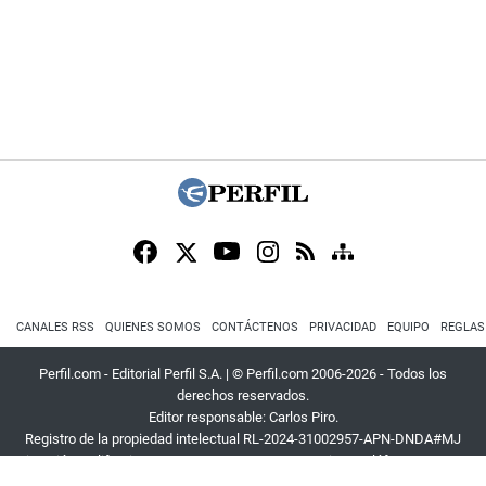
CANALES RSS
QUIENES SOMOS
CONTÁCTENOS
PRIVACIDAD
EQUIPO
REGLAS
Perfil.com - Editorial Perfil S.A.
| © Perfil.com 2006-2026 - Todos los
derechos reservados.
Editor responsable: Carlos Piro.
Registro de la propiedad intelectual RL-2024-31002957-APN-DNDA#MJ
Dirección:
California 2715
,
C1289ABI
,
CABA, Argentina
| Teléfono:
+54 9 11
3453 4567
| E-mail:
atencion@perfil.com