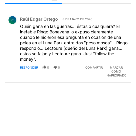
Todos los comentarios
Comentario de Raúl Edgar Ortego.
Raúl Edgar Ortego
8 DE MAYO DE 2026
RE
Quién gana en las guerras... éstas o cualquiera? El
inefable Ringo Bonavena lo expuso claramente
cuando le hicieron esa pregunta en ocasión de una
pelea en el Luna Park entre dos "peso mosca"... Ringo
respondió... Lectoure (dueño del Luna Park) gana...
estos se fajan y Lectoure gana. Just "follow the
money".
RESPONDER
0
0
COMPARTIR
MARCAR
COMO
INAPROPIADO