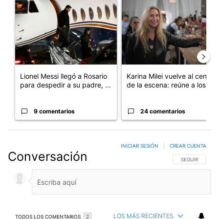
Un artículo de tendencia con el título "Lionel Messi llegó a Ros
Un artículo de tendencia con e
Lionel Messi llegó a Rosario
Karina Milei vuelve al centro
para despedir a su padre, ...
de la escena: reúne a los...
9 comentarios
24 comentarios
INICIAR SESIÓN
|
CREAR CUENTA
Conversación
SIGA ESTA CO
SEGUIR
LOS MÁS RECIENTES
TODOS LOS COMENTARIOS
2