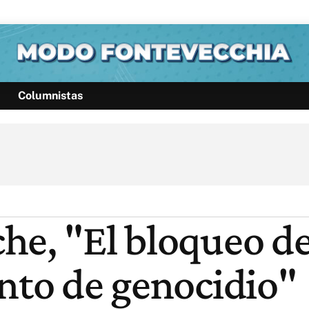
Columnistas
Política
Pymes
Salud
Internacional
Clima
Deportes
Business
Noticias
Caras
he, "El bloqueo d
ento de genocidio"