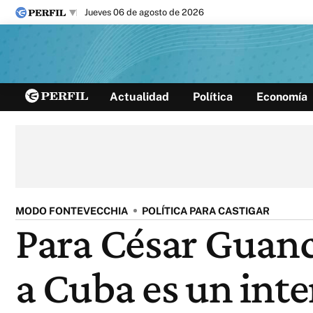
jueves 06 de agosto de 2026
Últimas noticias
Actualidad
Política
Economía
Inicio
Ahora
Opinión
Cultura
Arte
Educación
Videos
Córdoba
Reperfilar
Diario del Juicio
MODO FONTEVECCHIA
POLÍTICA PARA CASTIGAR
Para César Guanc
a Cuba es un int