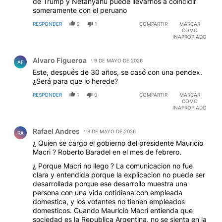
de Trump y Netanyahu puede llevarnos a coincidir
someramente con el peruano
RESPONDER
2
1
COMPARTIR
MARCAR
COMO
INAPROPIADO
Comentario de Alvaro Figueroa.
Alvaro Figueroa
9 DE MAYO DE 2026
AF
Este, después de 30 años, se casó con una pendex.
¿Será para que lo herede?
RESPONDER
1
0
COMPARTIR
MARCAR
COMO
INAPROPIADO
Comentario de Rafael Andres.
Rafael Andres
8 DE MAYO DE 2026
RA
¿ Quien se cargo el gobierno del presidente Mauricio
Macri ? Roberto Baradel en el mes de febrero.
¿ Porque Macri no llego ? La comunicacion no fue
clara y entendida porque la explicacion no puede ser
desarrollada porque ese desarrollo muestra una
persona con una vida cotidiana con empleada
domestica, y los votantes no tienen empleados
domesticos. Cuando Mauricio Macri entienda que
sociedad es la Republica Argentina, no se sienta en la