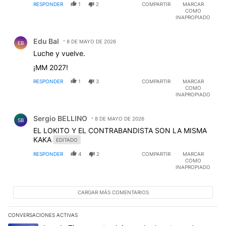
RESPONDER
1
2
COMPARTIR
MARCAR
COMO
INAPROPIADO
Comentario de Edu Bal.
Edu Bal
8 DE MAYO DE 2026
EB
Luche y vuelve.
¡MM 2027!
RESPONDER
1
3
COMPARTIR
MARCAR
COMO
INAPROPIADO
Comentario de Sergio BELLINO.
Sergio BELLINO
8 DE MAYO DE 2026
SB
EL LOKITO Y EL CONTRABANDISTA SON LA MISMA
KAKA
EDITADO
RESPONDER
4
2
COMPARTIR
MARCAR
COMO
INAPROPIADO
CARGAR MÁS COMENTARIOS
CONVERSACIONES ACTIVAS
Este listado muestra los artículos con más comentarios en los últim