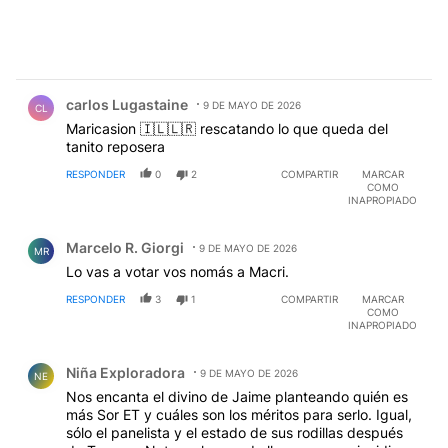
Comentario de carlos Lugastaine.
carlos Lugastaine
9 DE MAYO DE 2026
CL
Maricasion 🇮🇱🇱🇷 rescatando lo que queda del
tanito reposera
RESPONDER
0
2
COMPARTIR
MARCAR
COMO
INAPROPIADO
Comentario de Marcelo R. Giorgi.
Marcelo R. Giorgi
9 DE MAYO DE 2026
MR
Lo vas a votar vos nomás a Macri.
RESPONDER
3
1
COMPARTIR
MARCAR
COMO
INAPROPIADO
Comentario de Niña Exploradora.
Niña Exploradora
9 DE MAYO DE 2026
NE
Nos encanta el divino de Jaime planteando quién es
más Sor ET y cuáles son los méritos para serlo. Igual,
sólo el panelista y el estado de sus rodillas después