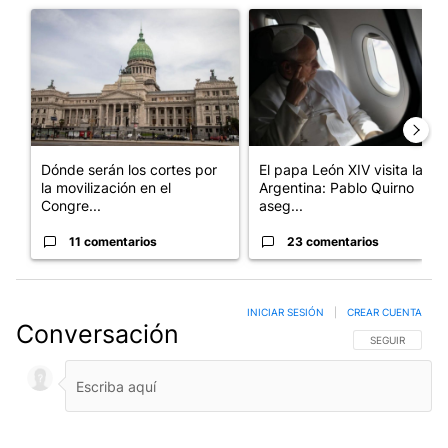
Un artículo de tendencia con el título "Dónde serán los cortes p
Un artículo de tendencia con el
Dónde serán los cortes por
El papa León XIV visita la
la movilización en el
Argentina: Pablo Quirno
Congre...
aseg...
11 comentarios
23 comentarios
INICIAR SESIÓN
|
CREAR CUENTA
Conversación
SIGA ESTA CO
SEGUIR