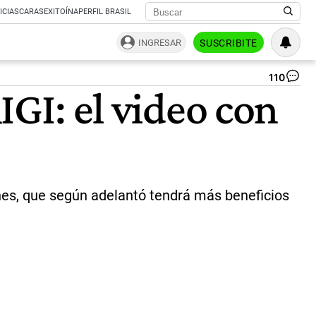
ICIAS
CARAS
EXITOÍNA
PERFIL BRASIL
INGRESAR
SUSCRIBITE
110
El
IGI: el video con
vi
ge
co
IA
qu
pu
Mil
do
es, que según adelantó tendrá más beneficios
act
el
'sú
RIG
|
Ca