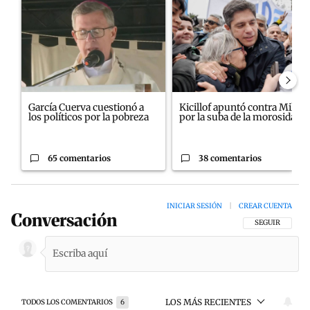
Un artículo de tendencia con el título "García Cuerva cuestionó a
Un artículo de tendencia con el
García Cuerva cuestionó a
Kicillof apuntó contra Milei
los políticos por la pobreza
por la suba de la morosida...
65 comentarios
38 comentarios
INICIAR SESIÓN
|
CREAR CUENTA
Conversación
SIGA ESTA CON
SEGUIR
LOS MÁS RECIENTES
TODOS LOS COMENTARIOS
6