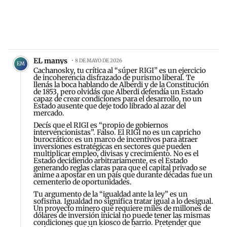
Comentario de EL manys.
EL manys
8 DE MAYO DE 2026
EM
Cachanosky, tu crítica al “súper RIGI” es un ejercicio
de incoherencia disfrazado de purismo liberal. Te
llenás la boca hablando de Alberdi y de la Constitución
de 1853, pero olvidás que Alberdi defendía un Estado
capaz de crear condiciones para el desarrollo, no un
Estado ausente que deje todo librado al azar del
mercado.
Decís que el RIGI es “propio de gobiernos
intervencionistas”. Falso. El RIGI no es un capricho
burocrático: es un marco de incentivos para atraer
inversiones estratégicas en sectores que pueden
multiplicar empleo, divisas y crecimiento. No es el
Estado decidiendo arbitrariamente, es el Estado
generando reglas claras para que el capital privado se
anime a apostar en un país que durante décadas fue un
cementerio de oportunidades.
Tu argumento de la “igualdad ante la ley” es un
sofisma. Igualdad no significa tratar igual a lo desigual.
Un proyecto minero que requiere miles de millones de
dólares de inversión inicial no puede tener las mismas
condiciones que un kiosco de barrio. Pretender que