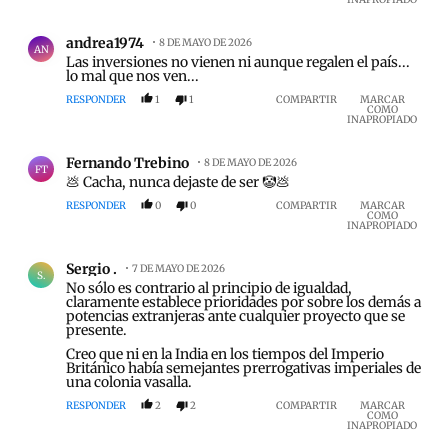
Comentario de andrea1974 .
andrea1974
8 DE MAYO DE 2026
AN
Las inversiones no vienen ni aunque regalen el país...
lo mal que nos ven...
RESPONDER
1
1
COMPARTIR
MARCAR
COMO
INAPROPIADO
Comentario de Fernando Trebino.
Fernando Trebino
8 DE MAYO DE 2026
FT
💩 Cacha, nunca dejaste de ser 🤡💩
RESPONDER
0
0
COMPARTIR
MARCAR
COMO
INAPROPIADO
Comentario de Sergio ..
Sergio .
7 DE MAYO DE 2026
S.
No sólo es contrario al principio de igualdad,
claramente establece prioridades por sobre los demás a
potencias extranjeras ante cualquier proyecto que se
presente.
Creo que ni en la India en los tiempos del Imperio
Británico había semejantes prerrogativas imperiales de
una colonia vasalla.
RESPONDER
2
2
COMPARTIR
MARCAR
COMO
INAPROPIADO