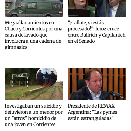
Megaallanamientos en
“¡Callate, si estás
Chaco y Corrientes por una
procesado!”: feroz cruce
causa de lavado que
entre Bullrich y Capitanich
involucra a una cadena de
en el Senado
gimnasios
Investigaban un suicidio y
Presidente de REMAX
detuvieron a un menor por
Argentina: "Las pymes
un "atroz" homicidio de
están estranguladas"
una joven en Corrientes