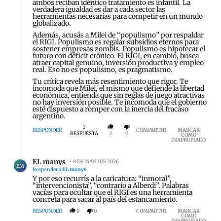
ambos reciban idéntico tratamiento es infantil. La
verdadera igualdad es dar a cada sector las
herramientas necesarias para competir en un mundo
globalizado.
Además, acusás a Milei de “populismo” por respaldar
el RIGI. Populismo es regalar subsidios eternos para
sostener empresas zombis. Populismo es hipotecar el
futuro con déficit crónico. El RIGI, en cambio, busca
atraer capital genuino, inversión productiva y empleo
real. Eso no es populismo, es pragmatismo.
Tu crítica revela más resentimiento que rigor. Te
incomoda que Milei, el mismo que defiende la libertad
económica, entienda que sin reglas de juego atractivas
no hay inversión posible. Te incomoda que el gobierno
esté dispuesto a romper con la inercia del fracaso
argentino.
1
RESPONDER
COMPARTIR
MARCAR
RESPUESTA
2
0
COMO
INAPROPIADO
Respuesta de EL manys.
EL manys
8 DE MAYO DE 2026
EM
Responder a
EL manys
Y por eso recurrís a la caricatura: “inmoral”,
“intervencionista”, “contrario a Alberdi”. Palabras
vacías para ocultar que el RIGI es una herramienta
concreta para sacar al país del estancamiento.
RESPONDER
0
0
COMPARTIR
MARCAR
COMO
INAPROPIADO