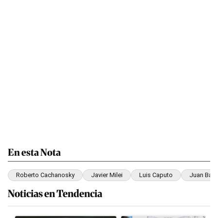
En esta Nota
Roberto Cachanosky
Javier Milei
Luis Caputo
Juan Bauti
Noticias en Tendencia
Este listado muestra los artículos con más comentarios en los últim