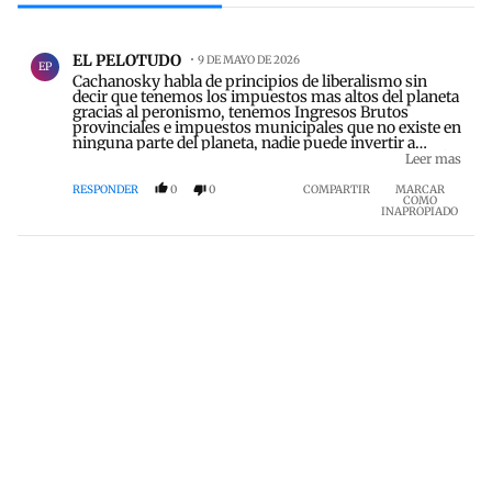
Todos los comentarios
Comentario de EL PELOTUDO.
EL PELOTUDO
9 DE MAYO DE 2026
EP
Cachanosky habla de principios de liberalismo sin
decir que tenemos los impuestos mas altos del planeta
gracias al peronismo, tenemos Ingresos Brutos
provinciales e impuestos municipales que no existe en
ninguna parte del planeta, nadie puede invertir a
perdida. Esto va a existir hasta que tengamos mayorías
Leer mas
en ambas cámaras y saquemos los impuestos
distorsivos.
RESPONDER
0
0
COMPARTIR
MARCAR
COMO
INAPROPIADO