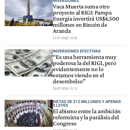
INVERSIONES
Vaca Muerta suma otro
proyecto al RIGI: Pampa
Energía invertirá US$4.500
millones en Rincón de
Aranda
21-07-2026 10:20
INVERSIONES EFECTIVAS
“Es una herramienta muy
poderosa la del RIGI, pero
evidentemente no lo
estamos viendo en el
desembolso”
20-07-2026 12:13
DIETAS DE $12 MILLONES Y APENAS
5 LEYES
El abismo entre la ambición
reformista y la parálisis del
Congreso