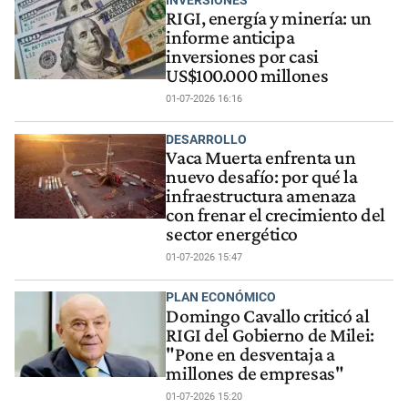
RIGI, energía y minería: un
informe anticipa
inversiones por casi
US$100.000 millones
01-07-2026 16:16
DESARROLLO
Vaca Muerta enfrenta un
nuevo desafío: por qué la
infraestructura amenaza
con frenar el crecimiento del
sector energético
01-07-2026 15:47
PLAN ECONÓMICO
Domingo Cavallo criticó al
RIGI del Gobierno de Milei:
"Pone en desventaja a
millones de empresas"
01-07-2026 15:20