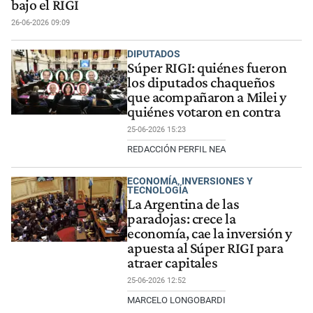
bajo el RIGI
26-06-2026 09:09
DIPUTADOS
Súper RIGI: quiénes fueron
los diputados chaqueños
que acompañaron a Milei y
quiénes votaron en contra
25-06-2026 15:23
REDACCIÓN PERFIL NEA
ECONOMÍA, INVERSIONES Y
TECNOLOGÍA
La Argentina de las
paradojas: crece la
economía, cae la inversión y
apuesta al Súper RIGI para
atraer capitales
25-06-2026 12:52
MARCELO LONGOBARDI