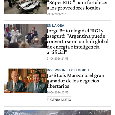
"Súper RIGI" para fortalecer
a los proveedores locales
23-06-2026 20:18
EN LA OEA
Jorge Brito elogió el RIGI y
aseguró: "Argentina puede
convertirse en un hub global
de energía e inteligencia
artificial”
21-06-2026 21:53
INVERSIONES Y ELOGIOS
José Luis Manzano, el gran
ganador de los negocios
libertarios
20-06-2026 23:55
EUGENIA MUZIO