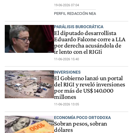
19-06-2026 07:04
PERFIL REDACCIÓN NEA
PARÁLISIS BUROCRÁTICA
El diputado desarrollista
Eduardo Falcone corre a LLA
por derecha acusándola de
ir lento con el RIGIi
11-06-2026 15:40
INVERSIONES
El Gobierno lanzó un portal
del RIGI y reveló inversiones
por más de US$ 140.000
millones
11-06-2026 13:05
ECONOMÍA POCO ORTODOXA
Sobran pesos, sobran
dólares