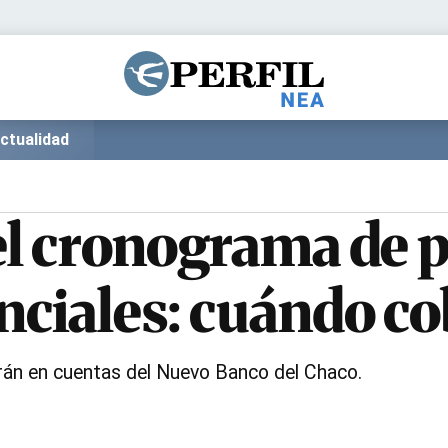
Política
Pymes
Salud
Internacional
Clima
Deportes
ctualidad
Business
Noticias
Caras
l cronograma de 
ciales: cuándo cob
rán en cuentas del Nuevo Banco del Chaco.