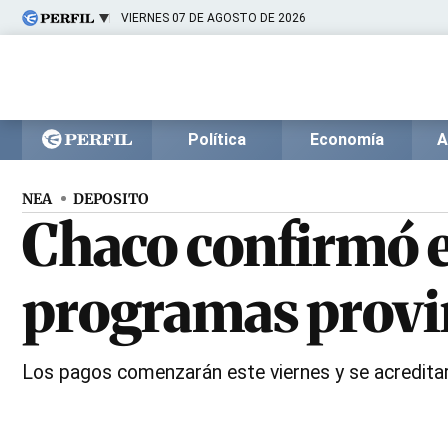
VIERNES 07 DE AGOSTO DE 2026
Últimas noticias
Inicio
Ahora
Opinión
Cultura
Arte
Educación
Política
Economía
A
Videos
Córdoba
Reperfilar
Diario del Juicio
NEA
DEPOSITO
Chaco confirmó e
programas provin
Los pagos comenzarán este viernes y se acredita