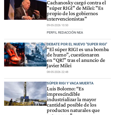
Cachanosky cargó contra el
"súper RIGI" de Milei: "Es
propio de los gobiernos
intervencionistas"
09-05-2026 10:50
PERFIL REDACCIÓN NEA
DEBATE POR EL NUEVO "SUPER RIGI"
“El súper RIGI es una bomba
de humo”, cuestionaron
en “QR!” tras el anuncio de
Javier Milei
08-05-2026 22:48
SÚPER RIGI Y VACA MUERTA
Luis Bolomo: “Es
imprescindible
industrializar la mayor
cantidad posible de los
productos naturales que