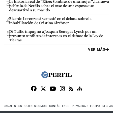
La historia real de "Elize: Sombras de una mujer", la nueva
3
película de Netflix sobre el caso de una esposa que
descuartizó a su marido
Ricardo Lorenzetti se metió en el debate sobre la
4
inhabilitación de Cristina Kirchner
Di Tullio impugnó a Joaquín Benegas Lynch por un
5
presunto conflicto de intereses en el debate de la Ley de
Tierras
VER MÁS
CANALES RSS
QUIENES SOMOS
CONTÁCTENOS
PRIVACIDAD
EQUIPO
REGLAS