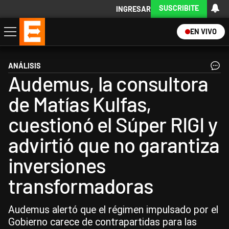
SUSCRIBITE
INGRESAR
EN VIVO
Economía
Política
Internacional
Actualidad
Descargá la App
ANÁLISIS
Audemus, la consultora
de Matías Kulfas,
cuestionó el Súper RIGI y
advirtió que no garantiza
inversiones
transformadoras
Audemus alertó que el régimen impulsado por el
Gobierno carece de contrapartidas para las