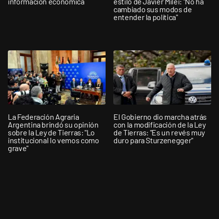
información económica
estilo de Javier Milei: "No ha
cambiado sus modos de
entender la política"
La Federación Agraria
El Gobierno dio marcha atrás
Argentina brindó su opinión
con la modificación de la Ley
sobre la Ley de Tierras: "Lo
de Tierras: "Es un revés muy
institucional lo vemos como
duro para Sturzenegger"
grave"