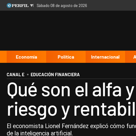
sábado 08 de agosto de 2026
Últimas noticias
Inicio
Ahora
Opinión
Cultura
Arte
Educación
Videos
Córdoba
Reperfilar
Diario del Juicio
Economía
Política
Internacional
A
CANAL E
EDUCACIÓN FINANCIERA
Qué son el alfa y
riesgo y rentabi
El economista Lionel Fernández explicó cómo funci
de la inteligencia artificial.