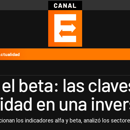
Política
Pymes
Salud
Internacional
Clima
Deportes
Business
Noticias
Caras
ctualidad
 el beta: las clav
lidad en una inve
onan los indicadores alfa y beta, analizó los sector