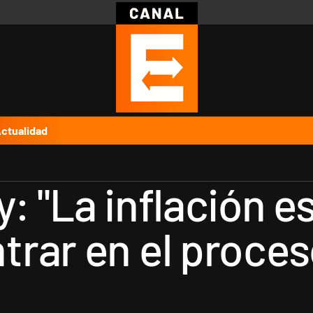
Política
Pymes
Salud
Internacional
Clima
Deportes
Business
Noticias
Caras
ctualidad
 "La inflación es
rar en el proces