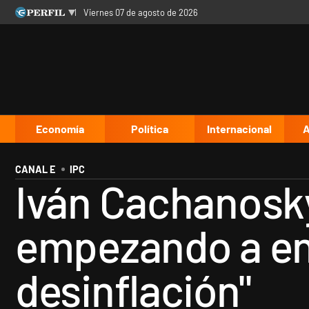
viernes 07 de agosto de 2026
Últimas noticias
Inicio
Ahora
Opinión
Cultura
Arte
Educación
Videos
Córdoba
Reperfilar
Diario del Juicio
Economía
Política
Internacional
A
CANAL E
IPC
Iván Cachanosky:
empezando a ent
desinflación"