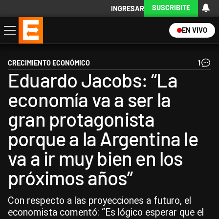
SUSCRIBITE
INGRESAR
EN VIVO
Economía
Política
Internacional
Actualidad
Descargá la App
CRECIMIENTO ECONÓMICO
1
Eduardo Jacobs: “La
economía va a ser la
gran protagonista
porque a la Argentina le
va a ir muy bien en los
próximos años”
Con respecto a las proyecciones a futuro, el
economista comentó: “Es lógico esperar que el