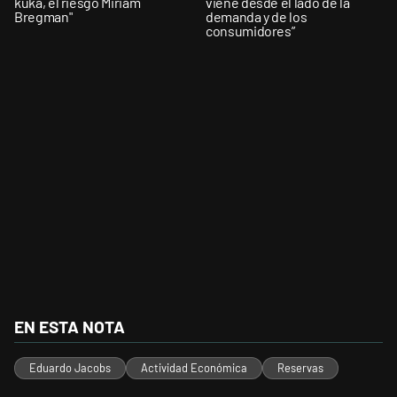
kuka, el riesgo Miriam
viene desde el lado de la
Bregman"
demanda y de los
consumidores”
EN ESTA NOTA
Eduardo Jacobs
Actividad Económica
Reservas