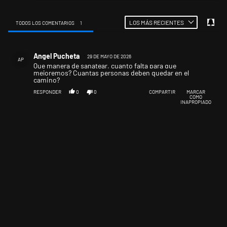
LOS MÁS RECIENTES
TODOS LOS COMENTARIOS
1
Todos los comentarios
Comentario de Angel Pucheta.
Angel Pucheta
29 DE MAYO DE 2026
AP
Que manera de sanatear, cuanto falta para que
mejoremos? Cuantas personas deben quedar en el
camino?
RESPONDER
0
0
COMPARTIR
MARCAR
COMO
INAPROPIADO