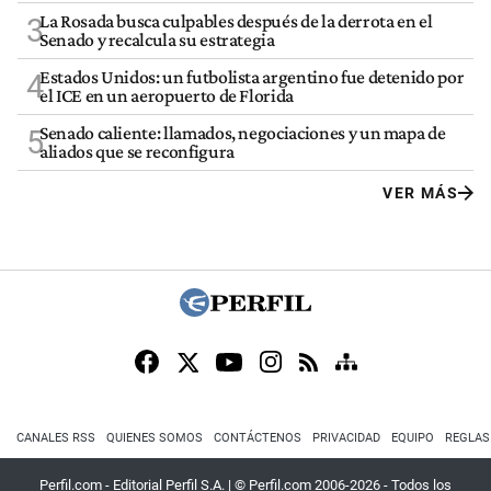
La Rosada busca culpables después de la derrota en el
3
Senado y recalcula su estrategia
Estados Unidos: un futbolista argentino fue detenido por
4
el ICE en un aeropuerto de Florida
Senado caliente: llamados, negociaciones y un mapa de
5
aliados que se reconfigura
VER MÁS
CANALES RSS
QUIENES SOMOS
CONTÁCTENOS
PRIVACIDAD
EQUIPO
REGLAS
Perfil.com - Editorial Perfil S.A.
| © Perfil.com 2006-2026 - Todos los