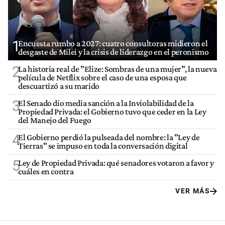
1
Encuesta rumbo a 2027: cuatro consultoras midieron el
desgaste de Milei y la crisis de liderazgo en el peronismo
2
La historia real de "Elize: Sombras de una mujer", la nueva
película de Netflix sobre el caso de una esposa que
descuartizó a su marido
3
El Senado dio media sanción a la Inviolabilidad de la
Propiedad Privada: el Gobierno tuvo que ceder en la Ley
del Manejo del Fuego
4
El Gobierno perdió la pulseada del nombre: la "Ley de
Tierras" se impuso en toda la conversación digital
5
Ley de Propiedad Privada: qué senadores votaron a favor y
cuáles en contra
VER MÁS