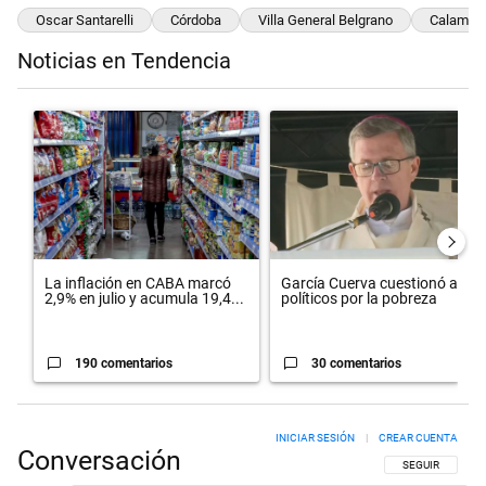
Oscar Santarelli
Córdoba
Villa General Belgrano
Calamuch
Noticias en Tendencia
Este listado muestra los artículos con más comentarios en los últimos 
Un artículo de tendencia con el título "La inflación en CABA marcó 
Un artículo de tendencia con el 
La inflación en CABA marcó
García Cuerva cuestionó a los
2,9% en julio y acumula 19,4...
políticos por la pobreza
190 comentarios
30 comentarios
INICIAR SESIÓN
|
CREAR CUENTA
Conversación
SIGA ESTA CON
SEGUIR