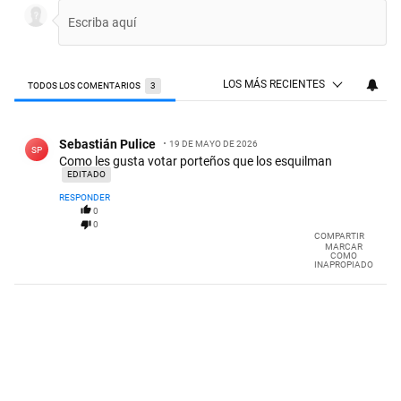
LOS MÁS RECIENTES
TODOS LOS COMENTARIOS
3
Todos los comentarios
Comentario de Sebastián Pulice.
Sebastián Pulice
19 DE MAYO DE 2026
SP
Como les gusta votar porteños que los esquilman
EDITADO
RESPONDER
0
0
COMPARTIR
MARCAR
COMO
INAPROPIADO