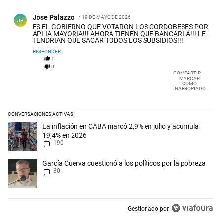
Comentario de Jose Palazzo.
Jose Palazzo
19 DE MAYO DE 2026
JP
ES EL GOBIERNO QUE VOTARON LOS CORDOBESES POR
APLIA MAYORIA!!! AHORA TIENEN QUE BANCARLA!!! LE
TENDRIAN QUE SACAR TODOS LOS SUBSIDIOS!!!
RESPONDER
1
0
COMPARTIR
MARCAR
COMO
INAPROPIADO
CONVERSACIONES ACTIVAS
Este listado muestra los artículos con más comentarios en los últimos 
Un artículo de tendencia con el título "La inflación en CABA marcó 2,
La inflación en CABA marcó 2,9% en julio y acumula
19,4% en 2026
190
Un artículo de tendencia con el título "García Cuerva cuestionó a los p
García Cuerva cuestionó a los políticos por la pobreza
30
Gestionado por