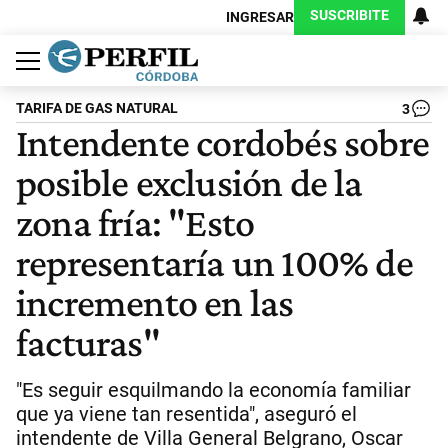
SUSCRIBITE
INGRESAR
Política
Economía
Judiciales
Sociedad
Cultura
Espectáculos
Deportes
Protagonistas
TARIFA DE GAS NATURAL
3
Intendente cordobés sobre
posible exclusión de la
zona fría: "Esto
representaría un 100% de
incremento en las
facturas"
"Es seguir esquilmando la economía familiar
que ya viene tan resentida", aseguró el
intendente de Villa General Belgrano, Oscar