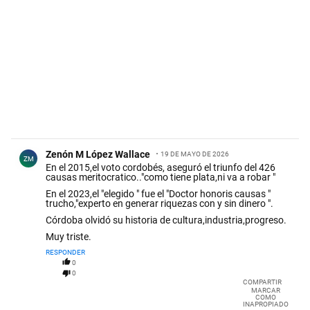
Comentario de Zenón M López Wallace.
Zenón M López Wallace
19 DE MAYO DE 2026
ZM
En el 2015,el voto cordobés, aseguró el triunfo del 426
causas meritocratico.."como tiene plata,ni va a robar "
En el 2023,el "elegido " fue el "Doctor honoris causas "
trucho,"experto en generar riquezas con y sin dinero ".
Córdoba olvidó su historia de cultura,industria,progreso.
Muy triste.
RESPONDER
0
0
COMPARTIR
MARCAR
COMO
INAPROPIADO