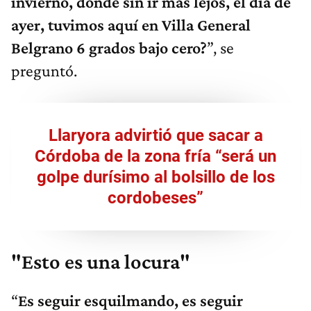
invierno, donde sin ir más lejos, el día de
ayer, tuvimos aquí en Villa Ge
neral
Belgrano
6 grado
s
bajo cero?
”, se
preguntó.
Llaryora advirtió que sacar a
Córdoba de la zona fría “será un
golpe durísimo al bolsillo de los
cordobeses”
"Esto es una locura"
“
E
s seguir esquilmando, es seguir