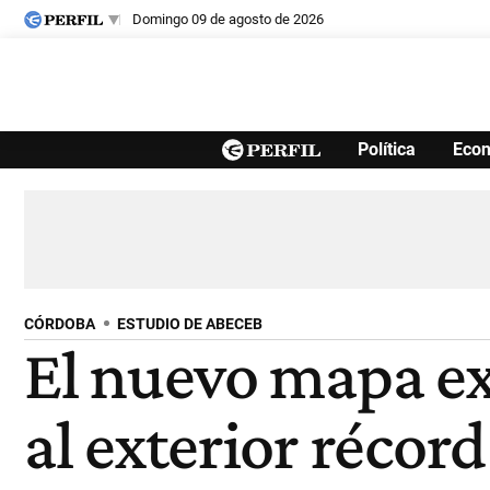
domingo 09 de agosto de 2026
Últimas noticias
Política
Eco
Inicio
Ahora
Opinión
Cultura
Arte
Educación
Videos
Córdoba
Reperfilar
Diario del Juicio
CÓRDOBA
ESTUDIO DE ABECEB
El nuevo mapa ex
al exterior récor