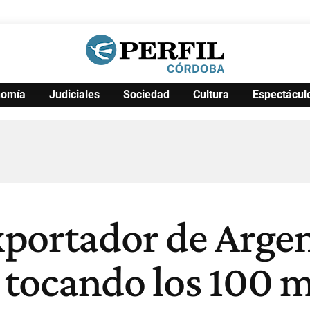
nomía
Judiciales
Sociedad
Cultura
Espectácul
Política
Pymes
Salud
Internacional
Clima
Deportes
Business
Noticias
Caras
portador de Argent
d tocando los 100 m