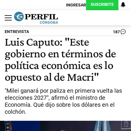
SUSCRIBITE
INGRESAR
Política
Economía
Judiciales
Sociedad
Cultura
Espectáculos
Deportes
Protagonistas
ENTREVISTA
187
Luis Caputo: "Este
gobierno en términos de
política económica es lo
opuesto al de Macri"
"Milei ganará por paliza en primera vuelta las
elecciones 2027", afirmó el ministro de
Economía. Qué dijo sobre los dólares en el
colchón.