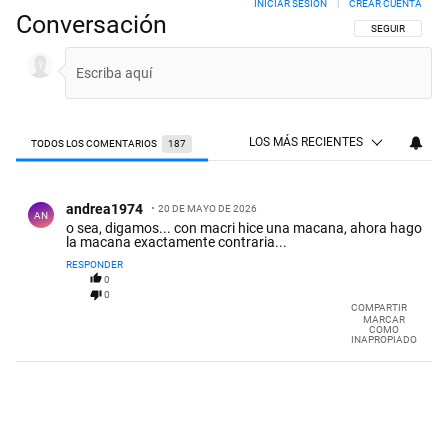
INICIAR SESIÓN
|
CREAR CUENTA
Conversación
SIGA ESTA CON
SEGUIR
LOS MÁS RECIENTES
TODOS LOS COMENTARIOS
187
Todos los comentarios
Comentario de andrea1974 .
andrea1974
20 DE MAYO DE 2026
AN
o sea, digamos... con macri hice una macana, ahora hago
la macana exactamente contraria...
RESPONDER
0
0
COMPARTIR
MARCAR
COMO
INAPROPIADO