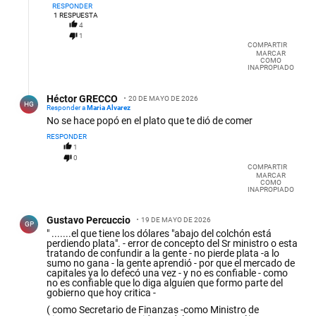
argentinos de a pie
RESPONDER
1
RESPUESTA
4
1
COMPARTIR
MARCAR
COMO
INAPROPIADO
Respuesta de Héctor GRECCO.
Héctor GRECCO
20 DE MAYO DE 2026
HG
Responder a
Maria Alvarez
No se hace popó en el plato que te dió de comer
RESPONDER
1
0
COMPARTIR
MARCAR
COMO
INAPROPIADO
Comentario de Gustavo Percuccio.
Gustavo Percuccio
19 DE MAYO DE 2026
GP
" .......el que tiene los dólares "abajo del colchón está
perdiendo plata". - error de concepto del Sr ministro o esta
tratando de confundir a la gente - no pierde plata -a lo
sumo no gana - la gente aprendió - por que el mercado de
capitales ya lo defecó una vez - y no es confiable - como
no es confiable que lo diga alguien que formo parte del
gobierno que hoy critica -
( como Secretario de Finanzas -como Ministro de