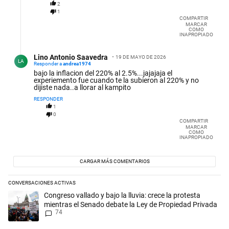
2
1
COMPARTIR
MARCAR
COMO
INAPROPIADO
Respuesta de Lino Antonio Saavedra.
Lino Antonio Saavedra
19 DE MAYO DE 2026
LA
Responder a
andrea1974
bajo la inflacion del 220% al 2.5%...jajajaja el
experiemento fue cuando te la subieron al 220% y no
dijiste nada..a llorar al kampito
RESPONDER
1
0
COMPARTIR
MARCAR
COMO
INAPROPIADO
CARGAR MÁS COMENTARIOS
CONVERSACIONES ACTIVAS
Este listado muestra los artículos con más comentarios en los últimos 
Un artículo de tendencia con el título "Congreso vallado y bajo la lluv
Congreso vallado y bajo la lluvia: crece la protesta
mientras el Senado debate la Ley de Propiedad Privada
74