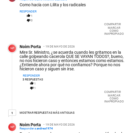
Como hacía con Lilita y los radicales
RESPONDER
1
0
COMPARTIR
MARCAR
COMO
INAPROPIADO
Comentario de Noim Porta.
Noim Porta
19 DE MAYO DE 2026
NP
Mire Sr. Ministro, ¿se acuerda cuando les gritamos en la
calle golpeando cacerola QUE SE VAYAN TODOS?, bueno,
no nos hicieron caso y entonces estamos como estamos.
¿Entiende ahora por qué no confiamos? Porque no nos
hicieron caso y siguen sin irse.
RESPONDER
3
RESPUESTAS
1
1
COMPARTIR
MARCAR
COMO
INAPROPIADO
1 respuesta más antiguas
MOSTRAR RESPUESTAS MÁS ANTIGUAS
1
Respuesta de Noim Porta.
Noim Porta
19 DE MAYO DE 2026
NP
Responder a
andrea1974