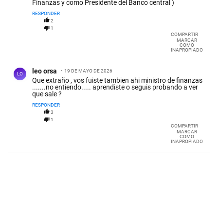
Finanzas y como Presidente del Banco central )
RESPONDER
2
1
COMPARTIR
MARCAR
COMO
INAPROPIADO
Comentario de leo orsa.
leo orsa
19 DE MAYO DE 2026
LO
Que extraño , vos fuiste tambien ahi ministro de finanzas
.......no entiendo..... aprendiste o seguis probando a ver
que sale ?
RESPONDER
3
1
COMPARTIR
MARCAR
COMO
INAPROPIADO