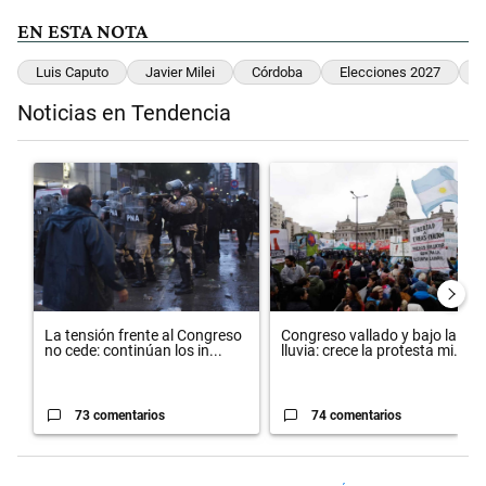
EN ESTA NOTA
Luis Caputo
Javier Milei
Córdoba
Elecciones 2027
L
Noticias en Tendencia
Este listado muestra los artículos con más comentarios en los últimos 
Un artículo de tendencia con el título "La tensión frente al Congreso
Un artículo de tendencia con el 
La tensión frente al Congreso
Congreso vallado y bajo la
no cede: continúan los in...
lluvia: crece la protesta mi...
73 comentarios
74 comentarios