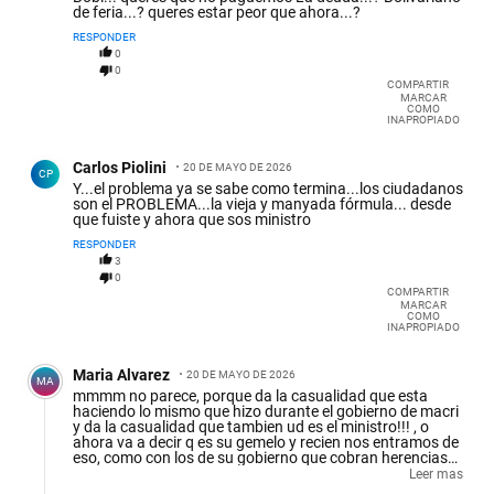
de feria...? queres estar peor que ahora...?
RESPONDER
0
0
COMPARTIR
MARCAR
COMO
INAPROPIADO
Comentario de Carlos Piolini.
Carlos Piolini
20 DE MAYO DE 2026
CP
Y...el problema ya se sabe como termina...los ciudadanos
son el PROBLEMA...la vieja y manyada fórmula... desde
que fuiste y ahora que sos ministro
RESPONDER
3
0
COMPARTIR
MARCAR
COMO
INAPROPIADO
Comentario de Maria Alvarez.
Maria Alvarez
20 DE MAYO DE 2026
MA
mmmm no parece, porque da la casualidad que esta
haciendo lo mismo que hizo durante el gobierno de macri
y da la casualidad que tambien ud es el ministro!!! , o
ahora va a decir q es su gemelo y recien nos entramos de
eso, como con los de su gobierno que cobran herencias
en efectivo como quien se toma un taxi!!, daleeeee tenes
Leer mas
cara de marmol nos creen medio salames a los