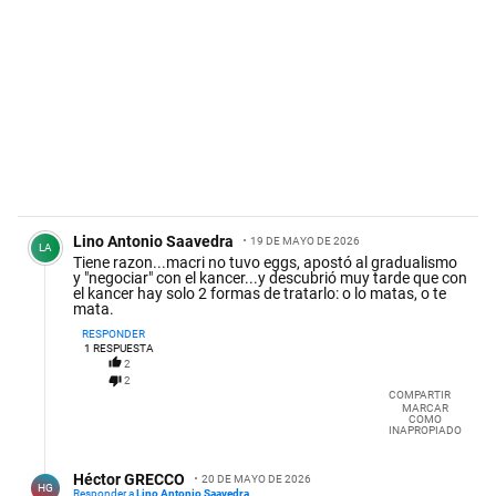
Comentario de Lino Antonio Saavedra.
Lino Antonio Saavedra
19 DE MAYO DE 2026
LA
Tiene razon...macri no tuvo eggs, apostó al gradualismo
y "negociar" con el kancer...y descubrió muy tarde que con
el kancer hay solo 2 formas de tratarlo: o lo matas, o te
mata.
RESPONDER
1
RESPUESTA
2
2
COMPARTIR
MARCAR
COMO
INAPROPIADO
Respuesta de Héctor GRECCO.
Héctor GRECCO
20 DE MAYO DE 2026
HG
Responder a
Lino Antonio Saavedra