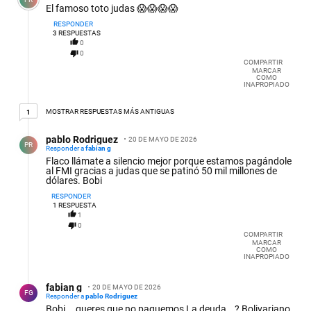
El famoso toto judas 😱😱😱😱
RESPONDER
3
RESPUESTAS
0
0
COMPARTIR
MARCAR
COMO
INAPROPIADO
1 respuesta más antiguas
MOSTRAR RESPUESTAS MÁS ANTIGUAS
1
Respuesta de pablo Rodriguez.
pablo Rodriguez
20 DE MAYO DE 2026
PR
Responder a
fabian g
Flaco llámate a silencio mejor porque estamos pagándole
al FMI gracias a judas que se patinó 50 mil millones de
dólares. Bobi
RESPONDER
1
RESPUESTA
1
0
COMPARTIR
MARCAR
COMO
INAPROPIADO
Respuesta de fabian g.
fabian g
20 DE MAYO DE 2026
FG
Responder a
pablo Rodriguez
Bobi... queres que no paguemos La deuda...? Bolivariano