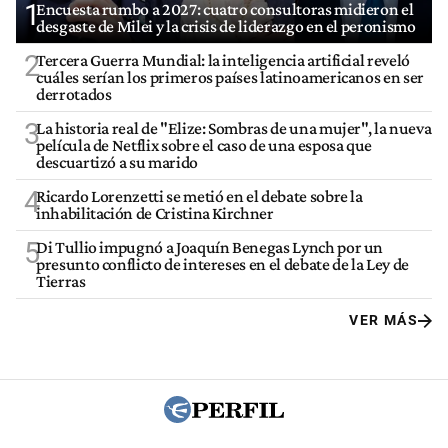
1
Encuesta rumbo a 2027: cuatro consultoras midieron el
desgaste de Milei y la crisis de liderazgo en el peronismo
2
Tercera Guerra Mundial: la inteligencia artificial reveló
cuáles serían los primeros países latinoamericanos en ser
derrotados
3
La historia real de "Elize: Sombras de una mujer", la nueva
película de Netflix sobre el caso de una esposa que
descuartizó a su marido
4
Ricardo Lorenzetti se metió en el debate sobre la
inhabilitación de Cristina Kirchner
5
Di Tullio impugnó a Joaquín Benegas Lynch por un
presunto conflicto de intereses en el debate de la Ley de
Tierras
VER MÁS