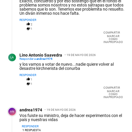
Exacto, concuerdo y por eso sostengo que en el fondo el
problema somos nosotros y no estos sátrapas que todos
sabemos que lo son. Tenemos ese problemita no resuelto.
Un diván inmenso nos hace falta.
RESPONDER
2
1
COMPARTIR
MARCAR
COMO
INAPROPIADO
Respuesta de Lino Antonio Saavedra.
Lino Antonio Saavedra
19 DE MAYO DE 2026
LA
Responder a
andrea1974
y los vamos a votar de nuevo...nadie quiere volver al
desastre kirchnerista del conurba
RESPONDER
1
1
COMPARTIR
MARCAR
COMO
INAPROPIADO
Comentario de andrea1974 .
andrea1974
19 DE MAYO DE 2026
AN
Vos fuiste su ministro, deja de hacer experimentos con el
país y nuestras vidas
RESPONDER
1
RESPUESTA